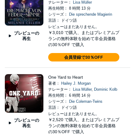
ナレーター：
Lisa Müller
再生時間： 8 時間 13 分
シリーズ：
Die sprechende Magierin
言語： ドイツ語
レビューはまだありません。
￥3,010
で購入、またはプレミアムプ
プレビューの
再生
ランの無料体験を始めて非会員価格
の30％OFF で購入
会員登録で30％OFF
One Yard to Heart
著者：
Hailey J. Morgan
ナレーター：
Lisa Müller
,
Dominic Kolb
再生時間： 6 時間 14 分
シリーズ：
Die Coleman-Twins
言語： ドイツ語
レビューはまだありません。
￥2,520
で購入、またはプレミアムプ
プレビューの
再生
ランの無料体験を始めて非会員価格
の30％OFF で購入