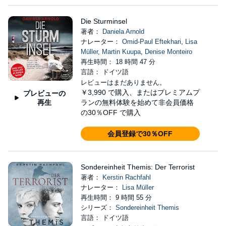
Die Sturminsel
著者：
Daniela Arnold
ナレーター：
Omid-Paul Eftekhari
,
Lisa
Müller
,
Martin Kuupa
,
Denise Monteiro
再生時間： 18 時間 47 分
言語： ドイツ語
レビューはまだありません。
￥3,990
で購入、またはプレミアムプ
プレビューの
再生
ランの無料体験を始めて非会員価格
の30％OFF で購入
会員登録で30％OFF
Sondereinheit Themis: Der Terrorist
著者：
Kerstin Rachfahl
ナレーター：
Lisa Müller
再生時間： 9 時間 55 分
シリーズ：
Sondereinheit Themis
言語： ドイツ語