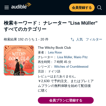
会員登録する
検索キーワード： ナレーター
"Lisa Müller"
すべてのカテゴリー
検索結果 192 のうち 1 - 20 件
人気
フィルター
The Witchy Book Club
著者：
Leia Rose
ナレーター：
Lisa Müller
,
Mario Pitz
再生時間： 7 時間 45 分
シリーズ：
Witches of Crumblewood
言語： ドイツ語
レビューはまだありません。
￥2,630
で予約注文、またはプレミア
ムプランの無料体験を始めて配信後
に聴く
会員プランに登録する