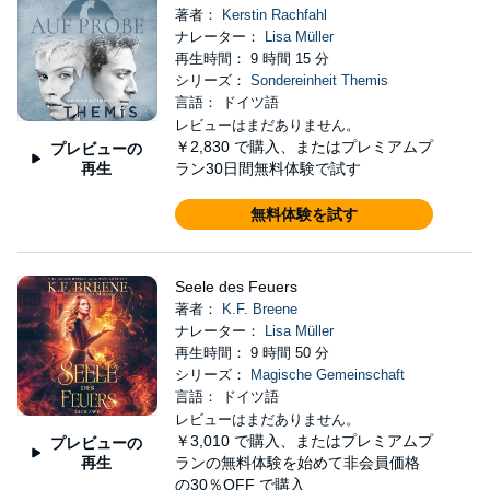
著者：
Kerstin Rachfahl
ナレーター：
Lisa Müller
再生時間： 9 時間 15 分
シリーズ：
Sondereinheit Themis
言語： ドイツ語
レビューはまだありません。
￥2,830
で購入、またはプレミアムプ
プレビューの
再生
ラン30日間無料体験で試す
無料体験を試す
Seele des Feuers
著者：
K.F. Breene
ナレーター：
Lisa Müller
再生時間： 9 時間 50 分
シリーズ：
Magische Gemeinschaft
言語： ドイツ語
レビューはまだありません。
￥3,010
で購入、またはプレミアムプ
プレビューの
再生
ランの無料体験を始めて非会員価格
の30％OFF で購入