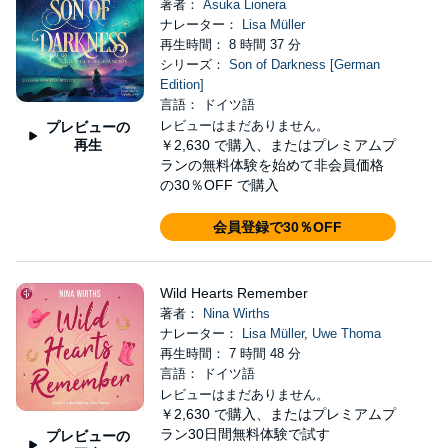
著者：
Asuka Lionera
ナレーター：
Lisa Müller
再生時間： 8 時間 37 分
シリーズ：
Son of Darkness [German
Edition]
言語： ドイツ語
レビューはまだありません。
プレビューの
再生
￥2,630
で購入、またはプレミアムプ
ランの無料体験を始めて非会員価格
の30％OFF で購入
会員登録で30％OFF
Wild Hearts Remember
著者：
Nina Wirths
ナレーター：
Lisa Müller
,
Uwe Thoma
再生時間： 7 時間 48 分
言語： ドイツ語
レビューはまだありません。
￥2,630
で購入、またはプレミアムプ
ラン30日間無料体験で試す
プレビューの