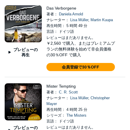
Das Verborgene
著者：
Daniela Arnold
ナレーター：
Lisa Müller
,
Martin Kuupa
再生時間： 5 時間 49 分
言語： ドイツ語
レビューはまだありません。
￥2,560
で購入、またはプレミアムプ
ランの無料体験を始めて非会員価格
プレビューの
再生
の30％OFF で購入
会員登録で30％OFF
Mister Tempting
著者：
C. R. Scott
ナレーター：
Lisa Müller
,
Christopher
Mayer
再生時間： 4 時間 25 分
シリーズ：
The Misters
言語： ドイツ語
レビューはまだありません。
プレビューの