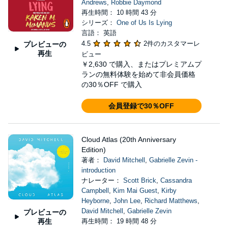
Andrews
,
Robbie Daymond
再生時間： 10 時間 43 分
シリーズ：
One of Us Is Lying
言語： 英語
4.5
2件のカスタマーレ
プレビューの
再生
ビュー
￥2,630
で購入、またはプレミアムプ
ランの無料体験を始めて非会員価格
の30％OFF で購入
会員登録で30％OFF
Cloud Atlas (20th Anniversary
Edition)
著者：
David Mitchell
,
Gabrielle Zevin -
introduction
ナレーター：
Scott Brick
,
Cassandra
Campbell
,
Kim Mai Guest
,
Kirby
Heyborne
,
John Lee
,
Richard Matthews
,
David Mitchell
,
Gabrielle Zevin
プレビューの
再生
再生時間： 19 時間 48 分