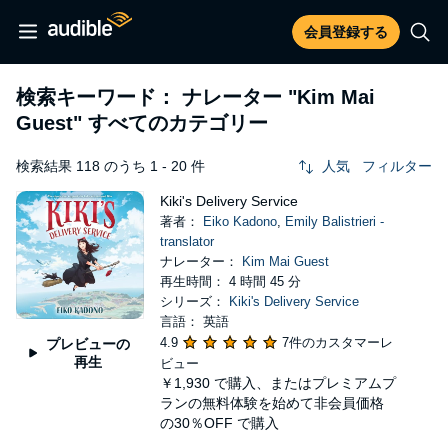
会員登録する
検索キーワード： ナレーター
"Kim Mai
Guest"
すべてのカテゴリー
検索結果 118 のうち 1 - 20 件
人気
フィルター
Kiki's Delivery Service
著者：
Eiko Kadono
,
Emily Balistrieri -
translator
ナレーター：
Kim Mai Guest
再生時間： 4 時間 45 分
シリーズ：
Kiki's Delivery Service
言語： 英語
4.9
7件のカスタマーレ
プレビューの
再生
ビュー
￥1,930
で購入、またはプレミアムプ
ランの無料体験を始めて非会員価格
の30％OFF で購入