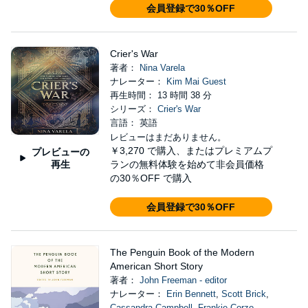
会員登録で30％OFF
Crier's War
著者：
Nina Varela
ナレーター：
Kim Mai Guest
再生時間： 13 時間 38 分
シリーズ：
Crier's War
言語： 英語
レビューはまだありません。
￥3,270
で購入、またはプレミアムプ
プレビューの
再生
ランの無料体験を始めて非会員価格
の30％OFF で購入
会員登録で30％OFF
The Penguin Book of the Modern
American Short Story
著者：
John Freeman - editor
ナレーター：
Erin Bennett
,
Scott Brick
,
Cassandra Campbell
,
Frankie Corzo
,