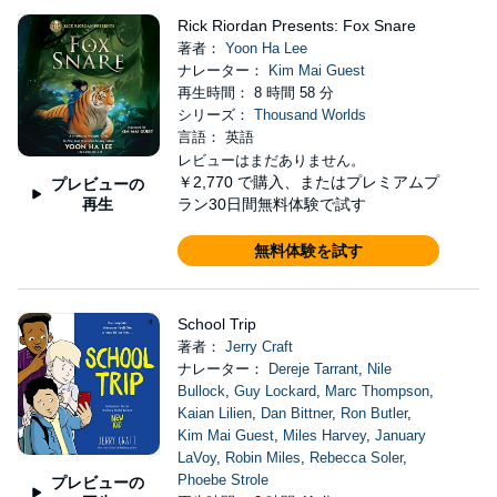
Rick Riordan Presents: Fox Snare
著者：
Yoon Ha Lee
ナレーター：
Kim Mai Guest
再生時間： 8 時間 58 分
シリーズ：
Thousand Worlds
言語： 英語
レビューはまだありません。
￥2,770
で購入、またはプレミアムプ
プレビューの
再生
ラン30日間無料体験で試す
無料体験を試す
School Trip
著者：
Jerry Craft
ナレーター：
Dereje Tarrant
,
Nile
Bullock
,
Guy Lockard
,
Marc Thompson
,
Kaian Lilien
,
Dan Bittner
,
Ron Butler
,
Kim Mai Guest
,
Miles Harvey
,
January
LaVoy
,
Robin Miles
,
Rebecca Soler
,
Phoebe Strole
プレビューの