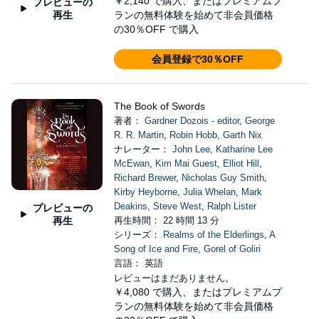
￥2,140
で購入、またはプレミアムプ
プレビューの
再生
ランの無料体験を始めて非会員価格
の30％OFF で購入
会員登録で30％OFF
The Book of Swords
著者：
Gardner Dozois - editor
,
George
R. R. Martin
,
Robin Hobb
,
Garth Nix
ナレーター：
John Lee
,
Katharine Lee
McEwan
,
Kim Mai Guest
,
Elliot Hill
,
Richard Brewer
,
Nicholas Guy Smith
,
Kirby Heyborne
,
Julia Whelan
,
Mark
Deakins
,
Steve West
,
Ralph Lister
プレビューの
再生
再生時間： 22 時間 13 分
シリーズ：
Realms of the Elderlings
,
A
Song of Ice and Fire
,
Gorel of Goliri
言語： 英語
レビューはまだありません。
￥4,080
で購入、またはプレミアムプ
ランの無料体験を始めて非会員価格