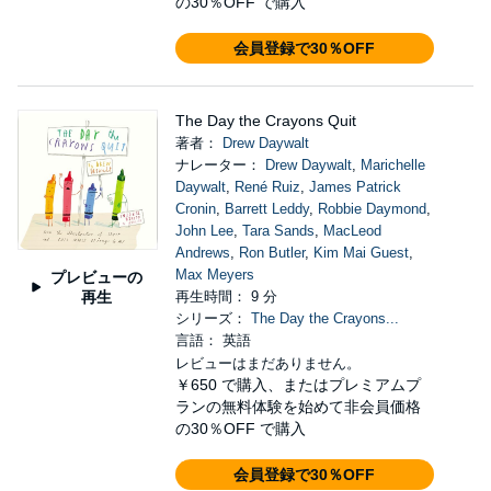
の30％OFF で購入
会員登録で30％OFF
The Day the Crayons Quit
著者：
Drew Daywalt
ナレーター：
Drew Daywalt
,
Marichelle
Daywalt
,
René Ruiz
,
James Patrick
Cronin
,
Barrett Leddy
,
Robbie Daymond
,
John Lee
,
Tara Sands
,
MacLeod
Andrews
,
Ron Butler
,
Kim Mai Guest
,
Max Meyers
プレビューの
再生
再生時間： 9 分
シリーズ：
The Day the Crayons...
言語： 英語
レビューはまだありません。
￥650
で購入、またはプレミアムプ
ランの無料体験を始めて非会員価格
の30％OFF で購入
会員登録で30％OFF