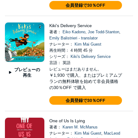
会員登録で30％OFF
Kiki's Delivery Service
著者：
Eiko Kadono
,
Joe Todd-Stanton
,
Emily Balistrieri - translator
ナレーター：
Kim Mai Guest
再生時間： 4 時間 45 分
シリーズ：
Kiki's Delivery Service
言語： 英語
レビューはまだありません。
プレビューの
再生
￥1,930
で購入、またはプレミアムプ
ランの無料体験を始めて非会員価格
の30％OFF で購入
会員登録で30％OFF
One of Us Is Lying
著者：
Karen M. McManus
ナレーター：
Kim Mai Guest
,
MacLeod