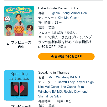
Bake Infinite Pie with X + Y
著者：
Eugenia Cheng
,
Amber Ren
ナレーター：
Kim Mai Guest
再生時間： 23 分
言語： 英語
レビューはまだありません。
￥950
で購入、またはプレミアムプ
ランの無料体験を始めて非会員価格
プレビューの
再生
の30％OFF で購入
会員登録で30％OFF
Speaking in Thumbs
著者：
Mimi Winsberg BA MD
ナレーター：
Barrett Ledy
,
Keylor Leigh
,
Kim Mai Guest
,
Lee Osorio
,
Mimi
Winsberg BA MD
,
Robbie Daymond
,
Shimali De Silva
再生時間： 8 時間 30 分
言語： 英語
プレビューの