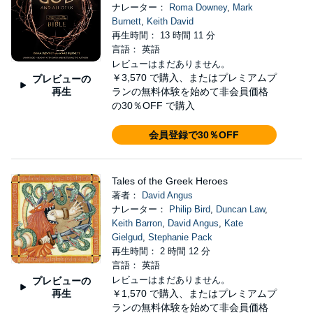
ナレーター：
Roma Downey
,
Mark
Burnett
,
Keith David
再生時間： 13 時間 11 分
言語： 英語
レビューはまだありません。
￥3,570
で購入、またはプレミアムプ
プレビューの
再生
ランの無料体験を始めて非会員価格
の30％OFF で購入
会員登録で30％OFF
Tales of the Greek Heroes
著者：
David Angus
ナレーター：
Philip Bird
,
Duncan Law
,
Keith Barron
,
David Angus
,
Kate
Gielgud
,
Stephanie Pack
再生時間： 2 時間 12 分
言語： 英語
レビューはまだありません。
プレビューの
再生
￥1,570
で購入、またはプレミアムプ
ランの無料体験を始めて非会員価格