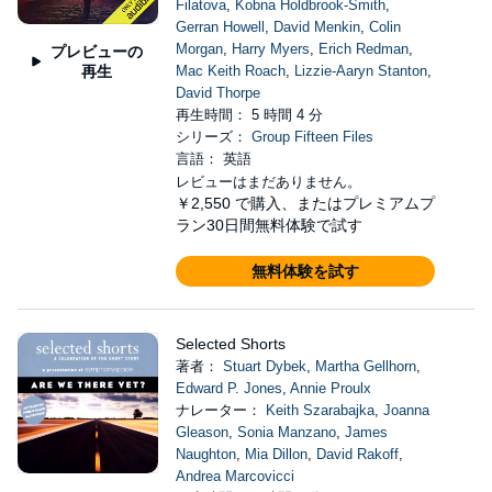
Filatova
,
Kobna Holdbrook-Smith
,
Gerran Howell
,
David Menkin
,
Colin
Morgan
,
Harry Myers
,
Erich Redman
,
プレビューの
再生
Mac Keith Roach
,
Lizzie-Aaryn Stanton
,
David Thorpe
再生時間： 5 時間 4 分
シリーズ：
Group Fifteen Files
言語： 英語
レビューはまだありません。
￥2,550
で購入、またはプレミアムプ
ラン30日間無料体験で試す
無料体験を試す
Selected Shorts
著者：
Stuart Dybek
,
Martha Gellhorn
,
Edward P. Jones
,
Annie Proulx
ナレーター：
Keith Szarabajka
,
Joanna
Gleason
,
Sonia Manzano
,
James
Naughton
,
Mia Dillon
,
David Rakoff
,
Andrea Marcovicci