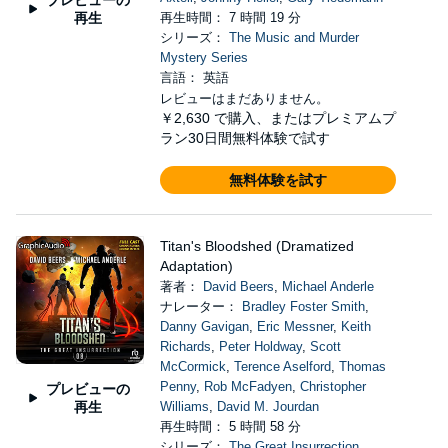
再生
再生時間： 7 時間 19 分
シリーズ：
The Music and Murder
Mystery Series
言語： 英語
レビューはまだありません。
￥2,630
で購入、またはプレミアムプ
ラン30日間無料体験で試す
無料体験を試す
Titan's Bloodshed (Dramatized
Adaptation)
著者：
David Beers
,
Michael Anderle
ナレーター：
Bradley Foster Smith
,
Danny Gavigan
,
Eric Messner
,
Keith
Richards
,
Peter Holdway
,
Scott
McCormick
,
Terence Aselford
,
Thomas
Penny
,
Rob McFadyen
,
Christopher
プレビューの
再生
Williams
,
David M. Jourdan
再生時間： 5 時間 58 分
シリーズ：
The Great Insurrection