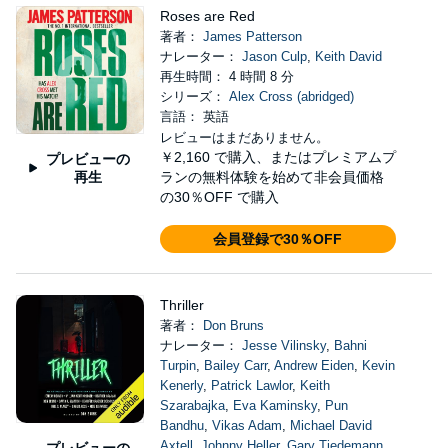
Roses are Red
著者：
James Patterson
ナレーター：
Jason Culp
,
Keith David
再生時間： 4 時間 8 分
シリーズ：
Alex Cross (abridged)
言語： 英語
レビューはまだありません。
￥2,160
で購入、またはプレミアムプ
プレビューの
再生
ランの無料体験を始めて非会員価格
の30％OFF で購入
会員登録で30％OFF
Thriller
著者：
Don Bruns
ナレーター：
Jesse Vilinsky
,
Bahni
Turpin
,
Bailey Carr
,
Andrew Eiden
,
Kevin
Kenerly
,
Patrick Lawlor
,
Keith
Szarabajka
,
Eva Kaminsky
,
Pun
Bandhu
,
Vikas Adam
,
Michael David
Axtell
,
Johnny Heller
,
Gary Tiedemann
プレビューの