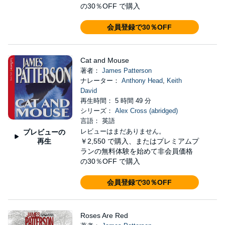
の30％OFF で購入
会員登録で30％OFF
Cat and Mouse
著者：
James Patterson
ナレーター：
Anthony Head
,
Keith
David
再生時間： 5 時間 49 分
シリーズ：
Alex Cross (abridged)
言語： 英語
レビューはまだありません。
プレビューの
再生
￥2,550
で購入、またはプレミアムプ
ランの無料体験を始めて非会員価格
の30％OFF で購入
会員登録で30％OFF
Roses Are Red