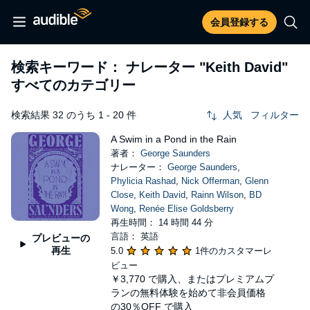
会員登録する
検索キーワード： ナレーター
"Keith David"
すべてのカテゴリー
検索結果 32 のうち 1 - 20 件
人気
フィルター
A Swim in a Pond in the Rain
著者：
George Saunders
ナレーター：
George Saunders
,
Phylicia Rashad
,
Nick Offerman
,
Glenn
Close
,
Keith David
,
Rainn Wilson
,
BD
Wong
,
Renée Elise Goldsberry
再生時間： 14 時間 44 分
言語： 英語
プレビューの
再生
5.0
1件のカスタマーレ
ビュー
￥3,770
で購入、またはプレミアムプ
ランの無料体験を始めて非会員価格
の30％OFF で購入