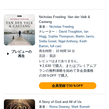
Nicholas Freeling: Van der Valk &
Castang
著者：
Nicholas Freeling
ナレーター：
David Troughton
,
Ian
Hogg
,
Sophie Thompson
,
Martin Jarvis
,
Stella Gonet
,
Nigel Anthony
,
Keith
Barron
,
full cast
再生時間： 10 時間 54 分
プレビューの
再生
言語： 英語
レビューはまだありません。
￥2,630
で購入、またはプレミアムプ
ランの無料体験を始めて非会員価格
の30％OFF で購入
会員登録で30％OFF
A Story of God and All of Us
著者：
Roma Downey
,
Mark Burnett