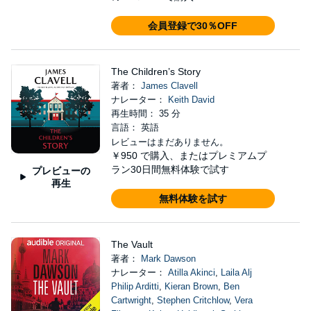
会員登録で30％OFF
The Children’s Story
著者：
James Clavell
ナレーター：
Keith David
再生時間： 35 分
言語： 英語
レビューはまだありません。
￥950
で購入、またはプレミアムプ
ラン30日間無料体験で試す
プレビューの
再生
無料体験を試す
The Vault
著者：
Mark Dawson
ナレーター：
Atilla Akinci
,
Laila Alj
Philip Arditti
,
Kieran Brown
,
Ben
Cartwright
,
Stephen Critchlow
,
Vera