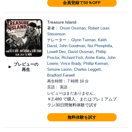
会員登録で30％OFF
Treasure Island
著者：
Orson Ossman
,
Robert Louis
Stevenson
ナレーター：
Glynn Turman
,
Keith
David
,
John Goodman
,
Nui Phonphilla
,
Lowell Deo
,
David Ossman
,
Phillip
Proctor
,
Richard Fish
,
Aishe Keita
,
John
Lowrie
,
Vince Brady
,
Phillip Keiman
,
プレビューの
再生
Simone Leorin
,
Charles Leggett
,
Bradford Farwell
再生時間： 7 時間 19 分
言語： 英語
レビューはまだありません。
￥2,480
で購入、またはプレミアムプ
ラン30日間無料体験で試す
無料体験を試す