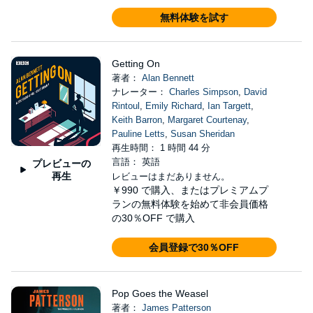
無料体験を試す
Getting On
著者：
Alan Bennett
ナレーター：
Charles Simpson
,
David
Rintoul
,
Emily Richard
,
Ian Targett
,
Keith Barron
,
Margaret Courtenay
,
Pauline Letts
,
Susan Sheridan
再生時間： 1 時間 44 分
言語： 英語
プレビューの
再生
レビューはまだありません。
￥990
で購入、またはプレミアムプ
ランの無料体験を始めて非会員価格
の30％OFF で購入
会員登録で30％OFF
Pop Goes the Weasel
著者：
James Patterson