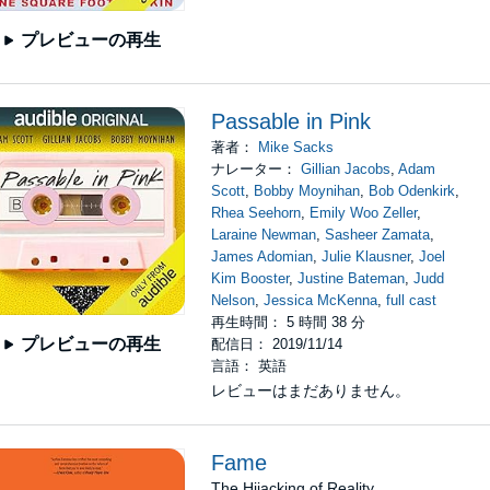
プレビューの再生
Passable in Pink
著者：
Mike Sacks
ナレーター：
Gillian Jacobs
,
Adam
Scott
,
Bobby Moynihan
,
Bob Odenkirk
,
Rhea Seehorn
,
Emily Woo Zeller
,
Laraine Newman
,
Sasheer Zamata
,
James Adomian
,
Julie Klausner
,
Joel
Kim Booster
,
Justine Bateman
,
Judd
Nelson
,
Jessica McKenna
,
full cast
再生時間： 5 時間 38 分
プレビューの再生
配信日： 2019/11/14
言語： 英語
レビューはまだありません。
Fame
The Hijacking of Reality