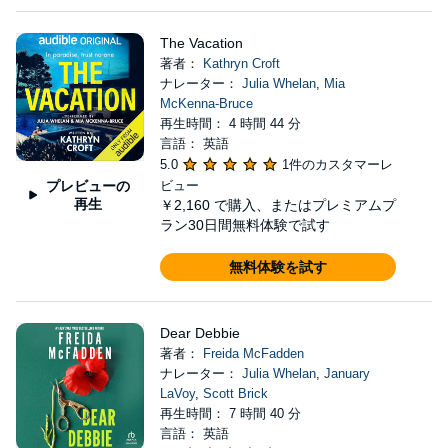
The Vacation
著者：
Kathryn Croft
ナレーター：
Julia Whelan
,
Mia
McKenna-Bruce
再生時間： 4 時間 44 分
言語： 英語
5.0
1件のカスタマーレ
プレビューの
ビュー
再生
￥2,160
で購入、またはプレミアムプ
ラン30日間無料体験で試す
無料体験を試す
Dear Debbie
著者：
Freida McFadden
ナレーター：
Julia Whelan
,
January
LaVoy
,
Scott Brick
再生時間： 7 時間 40 分
言語： 英語