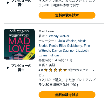
￥3,340
で購入、またはプレミアムプ
プレビューの
再生
ラン30日間無料体験で試す
無料体験を試す
Mad Love
著者：
Wendy Walker
ナレーター：
Julia Whelan
,
Alexis
Bledel
,
Renée Elise Goldsberry
,
Finn
Wittrock
,
Damon Daunno
,
Elizabeth
Evans
,
full cast
再生時間： 4 時間 11 分
言語： 英語
プレビューの
再生
4.8
9件のカスタマーレ
ビュー
￥2,160
で購入、またはプレミアムプ
ラン30日間無料体験で試す
無料体験を試す