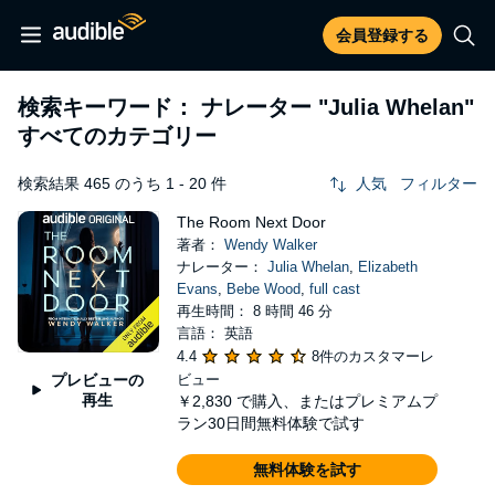
会員登録する
検索キーワード： ナレーター
"Julia Whelan"
すべてのカテゴリー
検索結果 465 のうち 1 - 20 件
人気
フィルター
The Room Next Door
著者：
Wendy Walker
ナレーター：
Julia Whelan
,
Elizabeth
Evans
,
Bebe Wood
,
full cast
再生時間： 8 時間 46 分
言語： 英語
4.4
8件のカスタマーレ
プレビューの
ビュー
再生
￥2,830
で購入、またはプレミアムプ
ラン30日間無料体験で試す
無料体験を試す