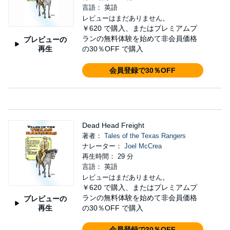
言語： 英語
レビューはまだありません。
￥620
で購入、またはプレミアムプ
ランの無料体験を始めて非会員価格
プレビューの
再生
の30％OFF で購入
会員登録で30％OFF
Dead Head Freight
著者：
Tales of the Texas Rangers
ナレーター：
Joel McCrea
再生時間： 29 分
言語： 英語
レビューはまだありません。
￥620
で購入、またはプレミアムプ
ランの無料体験を始めて非会員価格
プレビューの
再生
の30％OFF で購入
会員登録で30％OFF