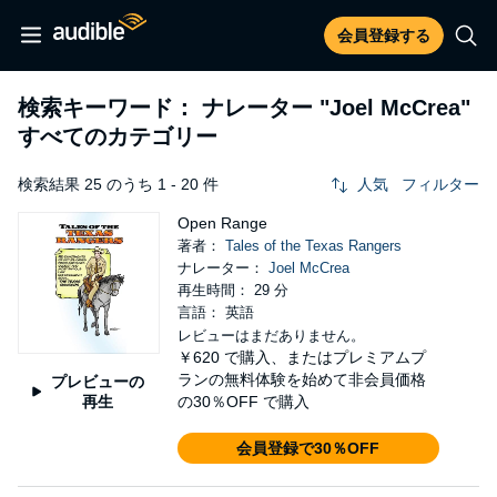
会員登録する
検索キーワード： ナレーター
"Joel McCrea"
すべてのカテゴリー
検索結果 25 のうち 1 - 20 件
人気
フィルター
Open Range
著者：
Tales of the Texas Rangers
ナレーター：
Joel McCrea
再生時間： 29 分
言語： 英語
レビューはまだありません。
￥620
で購入、またはプレミアムプ
ランの無料体験を始めて非会員価格
プレビューの
再生
の30％OFF で購入
会員登録で30％OFF