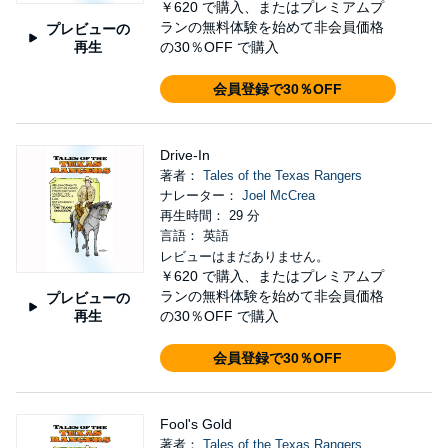
￥620
で購入、またはプレミアムプ
ランの無料体験を始めて非会員価格
プレビューの
再生
の30％OFF で購入
会員登録で30％OFF
Drive-In
著者：
Tales of the Texas Rangers
ナレーター：
Joel McCrea
再生時間： 29 分
言語： 英語
レビューはまだありません。
￥620
で購入、またはプレミアムプ
ランの無料体験を始めて非会員価格
プレビューの
再生
の30％OFF で購入
会員登録で30％OFF
Fool's Gold
著者：
Tales of the Texas Rangers