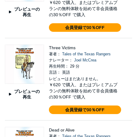
￥620
で購入、またはプレミアムプ
ランの無料体験を始めて非会員価格
プレビューの
再生
の30％OFF で購入
会員登録で30％OFF
Three Victims
著者：
Tales of the Texas Rangers
ナレーター：
Joel McCrea
再生時間： 29 分
言語： 英語
レビューはまだありません。
￥620
で購入、またはプレミアムプ
ランの無料体験を始めて非会員価格
プレビューの
再生
の30％OFF で購入
会員登録で30％OFF
Dead or Alive
著者：
Tales of the Texas Rangers