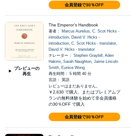
会員登録で30％OFF
The Emperor's Handbook
著者：
Marcus Aurelius
,
C. Scot Hicks -
introduction
,
David V. Hicks -
introduction
,
C. Scot Hicks - translator
,
David V. Hicks - translator
ナレーター：
Stephen Graybill
,
Aden
Hakimi
,
Sarah Naughton
,
Jaime Lincoln
Smith
,
Eunice Wong
プレビューの
再生
再生時間： 5 時間 40 分
言語： 英語
レビューはまだありません。
￥2,630
で購入、またはプレミアムプ
ランの無料体験を始めて非会員価格
の30％OFF で購入
会員登録で30％OFF