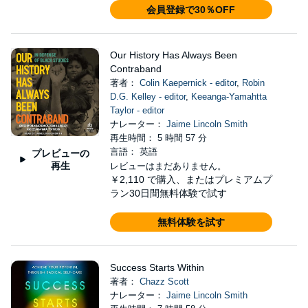
会員登録で30％OFF
Our History Has Always Been
Contraband
著者：
Colin Kaepernick - editor
,
Robin
D.G. Kelley - editor
,
Keeanga-Yamahtta
Taylor - editor
ナレーター：
Jaime Lincoln Smith
再生時間： 5 時間 57 分
言語： 英語
プレビューの
再生
レビューはまだありません。
￥2,110
で購入、またはプレミアムプ
ラン30日間無料体験で試す
無料体験を試す
Success Starts Within
著者：
Chazz Scott
ナレーター：
Jaime Lincoln Smith