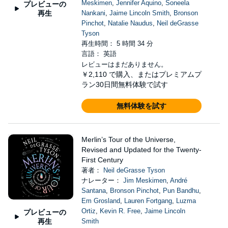
Meskimen
,
Jennifer Aquino
,
Soneela
プレビューの
再生
Nankani
,
Jaime Lincoln Smith
,
Bronson
Pinchot
,
Natalie Naudus
,
Neil deGrasse
Tyson
再生時間： 5 時間 34 分
言語： 英語
レビューはまだありません。
￥2,110
で購入、またはプレミアムプ
ラン30日間無料体験で試す
無料体験を試す
Merlin’s Tour of the Universe,
Revised and Updated for the Twenty-
First Century
著者：
Neil deGrasse Tyson
ナレーター：
Jim Meskimen
,
André
Santana
,
Bronson Pinchot
,
Pun Bandhu
,
Em Grosland
,
Lauren Fortgang
,
Luzma
Ortiz
,
Kevin R. Free
,
Jaime Lincoln
プレビューの
再生
Smith