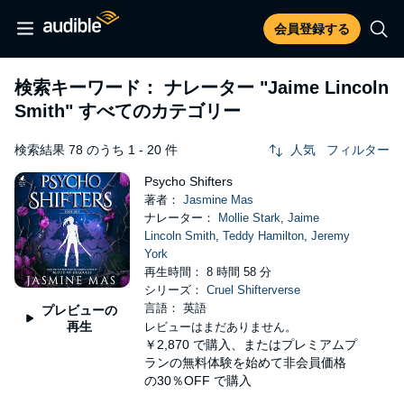
会員登録する
検索キーワード： ナレーター
"Jaime Lincoln
Smith"
すべてのカテゴリー
検索結果 78 のうち 1 - 20 件
人気
フィルター
Psycho Shifters
著者：
Jasmine Mas
ナレーター：
Mollie Stark
,
Jaime
Lincoln Smith
,
Teddy Hamilton
,
Jeremy
York
再生時間： 8 時間 58 分
シリーズ：
Cruel Shifterverse
言語： 英語
プレビューの
再生
レビューはまだありません。
￥2,870
で購入、またはプレミアムプ
ランの無料体験を始めて非会員価格
の30％OFF で購入