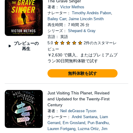
The Grave Singer
著者：
Victor Methos
ナレーター：
Timothy Andrés Pabon
,
Bailey Carr
,
Jaime Lincoln Smith
再生時間： 7 時間 26 分
シリーズ：
Shepard & Gray
言語： 英語
5.0
2件のカスタマーレ
プレビューの
再生
ビュー
￥2,630
で購入、またはプレミアムプ
ラン30日間無料体験で試す
無料体験を試す
Just Visiting This Planet, Revised
and Updated for the Twenty-First
Century
著者：
Neil deGrasse Tyson
ナレーター：
André Santana
,
Liam
Gerrard
,
Em Grosland
,
Pun Bandhu
,
Lauren Fortgang
,
Luzma Ortiz
,
Jim