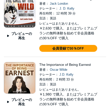
著者：
Jack London
ナレーター：
J. D. Kelly
再生時間： 12 時間 39 分
言語： 英語
レビューはまだありません。
￥2,630
で購入、またはプレミアムプ
ランの無料体験を始めて非会員価格
プレビューの
再生
の30％OFF で購入
会員登録で30％OFF
The Importance of Being Earnest
著者：
Oscar Wilde
ナレーター：
J.D. Kelly
再生時間： 2 時間 33 分
言語： 英語
レビューはまだありません。
￥1,980
で購入、またはプレミアムプ
ランの無料体験を始めて非会員価格
プレビューの
再生
の30％OFF で購入