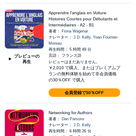
Apprendre l'anglais en Voiture:
Histoires Courtes pour Débutants et
Intermédiaires - A2 - B1
著者：
Fiona Wagenar
ナレーター：
J.D. Kelly
,
Yoan Fournier-
Moreau
再生時間： 5 時間 49 分
言語： フランス語
プレビューの
再生
レビューはまだありません。
￥2,010
で購入、またはプレミアムプ
ランの無料体験を始めて非会員価格
の30％OFF で購入
会員登録で30％OFF
Networking for Authors
著者：
Dan Parsons
ナレーター：
J.D. Kelly
再生時間： 6 時間 26 分