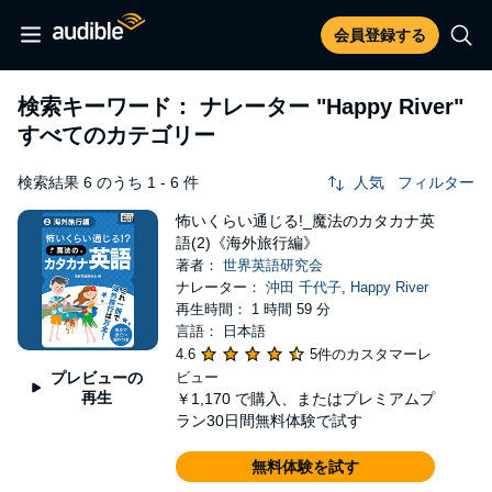
会員登録する
検索キーワード： ナレーター
"Happy River"
すべてのカテゴリー
検索結果 6 のうち 1 - 6 件
人気
フィルター
怖いくらい通じる!_魔法のカタカナ英
語(2)《海外旅行編》
著者：
世界英語研究会
ナレーター：
沖田 千代子
,
Happy River
再生時間： 1 時間 59 分
言語： 日本語
4.6
5件のカスタマーレ
プレビューの
ビュー
再生
￥1,170
で購入、またはプレミアムプ
ラン30日間無料体験で試す
無料体験を試す