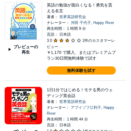
英語の勉強が面白くなる！勇気を貰
える名言
著者：
世界英語研究会
ナレーター：
沖田 千代子
,
Happy River
再生時間： 1 時間 9 分
言語： 日本語
3.0
2件のカスタマーレ
プレビューの
ビュー
再生
￥1,170
で購入、またはプレミアムプ
ラン30日間無料体験で試す
無料体験を試す
1日1分ではじめる！モテる男のウェ
ディング英会話
著者：
世界英語研究会
ナレーター：
アブイゾフ江利子
,
Happy
River
再生時間： 1 時間 44 分
言語： 日本語