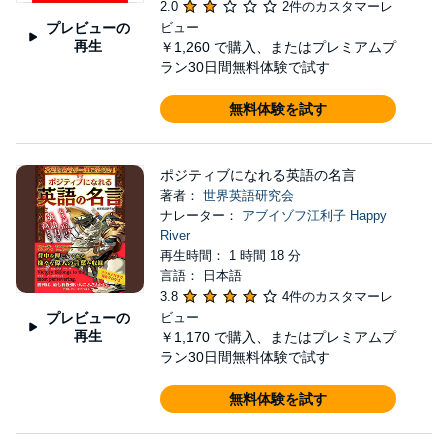
2.0
2件のカスタマーレ
プレビューの
ビュー
再生
￥1,260
で購入、またはプレミアムプ
ラン30日間無料体験で試す
無料体験を試す
ポジティブになれる英語の名言
著者：
世界英語研究会
ナレーター：
アブイゾフ江利子 Happy
River
再生時間： 1 時間 18 分
言語： 日本語
3.8
4件のカスタマーレ
プレビューの
ビュー
再生
￥1,170
で購入、またはプレミアムプ
ラン30日間無料体験で試す
無料体験を試す