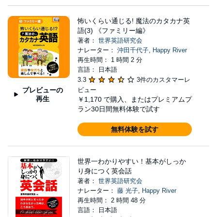
怖いくらい通じる! 魔法のカタカナ英
語(3) 《ファミリー編》
著者：
世界英語研究会
ナレーター：
沖田千代子
,
Happy River
再生時間： 1 時間 2 分
言語： 日本語
3.3
3件のカスタマーレ
プレビューの
ビュー
再生
￥1,170
で購入、またはプレミアムプ
ラン30日間無料体験で試す
無料体験を試す
世界一わかりやすい！基本がしっか
り身につく英会話
著者：
世界英語研究会
ナレーター：
藤 光子
,
Happy River
再生時間： 2 時間 48 分
言語： 日本語