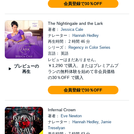
会員登録で30％OFF
The Nightingale and the Lark
著者：
Jessica Cale
ナレーター：
Hannah Hedley
再生時間： 2 時間 46 分
シリーズ：
Regency in Color Series
言語： 英語
レビューはまだありません。
￥1,290
で購入、またはプレミアムプ
プレビューの
再生
ランの無料体験を始めて非会員価格
の30％OFF で購入
会員登録で30％OFF
Infernal Crown
著者：
Eve Newton
ナレーター：
Hannah Hedley
,
Jamie
Treselyan
再生時間： 7 時間 43 分