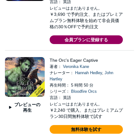
言語： 英語
レビューはまだありません。
￥3,690
で予約注文、またはプレミア
ムプラン無料体験を始めて非会員価
格の30％OFFで予約注文
会員プランに登録する
The Orc's Eager Captive
著者：
Veronika Kane
ナレーター：
Hannah Hedley
,
John
Hartley
再生時間： 5 時間 50 分
シリーズ：
Bloodfire Orcs
言語： 英語
レビューはまだありません。
プレビューの
再生
￥2,240
で購入、またはプレミアムプ
ラン30日間無料体験で試す
無料体験を試す