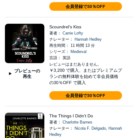
会員登録で30％OFF
Scoundrel's Kiss
著者：
Carrie Lofty
ナレーター：
Hannah Hedley
再生時間： 11 時間 13 分
シリーズ：
Medieval
言語： 英語
レビューはまだありません。
￥3,200
で購入、またはプレミアムプ
プレビューの
再生
ランの無料体験を始めて非会員価格
の30％OFF で購入
会員登録で30％OFF
The Things I Didn't Do
著者：
Charlotte Barnes
ナレーター：
Nicola F. Delgado
,
Hannah
Hedley