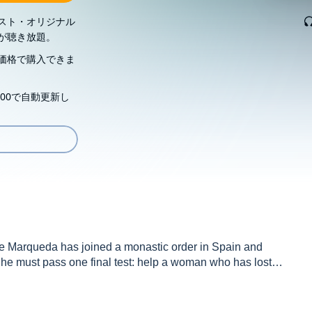
スト・オリジナル
が聴き放題。
価格で購入できま
00で自動更新し
l de Marqueda has joined a monastic order in Spain and
 he must pass one final test: help a woman who has lost
 he is tempted beyond measure by her sultry beauty and