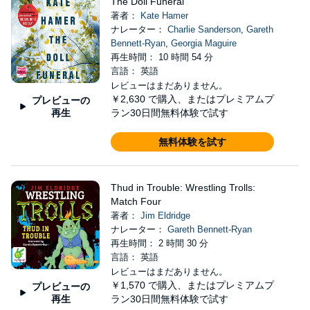
The Doll Funeral
著者：
Kate Hamer
ナレーター：
Charlie Sanderson
,
Gareth
Bennett-Ryan
,
Georgia Maguire
再生時間： 10 時間 54 分
言語： 英語
レビューはまだありません。
￥2,630
で購入、またはプレミアムプ
プレビューの
再生
ラン30日間無料体験で試す
無料体験を試す
Thud in Trouble: Wrestling Trolls:
Match Four
著者：
Jim Eldridge
ナレーター：
Gareth Bennett-Ryan
再生時間： 2 時間 30 分
言語： 英語
レビューはまだありません。
￥1,570
で購入、またはプレミアムプ
プレビューの
再生
ラン30日間無料体験で試す