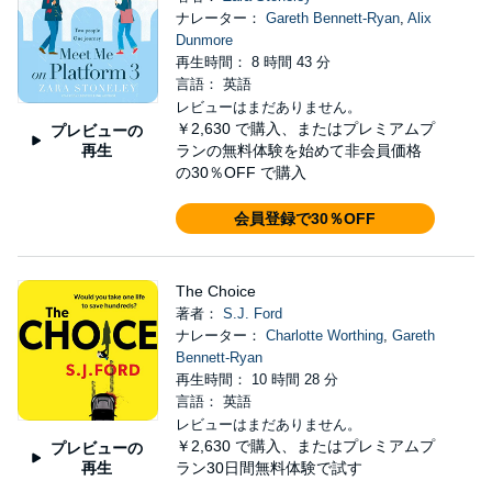
ナレーター：
Gareth Bennett-Ryan
,
Alix
Dunmore
再生時間： 8 時間 43 分
言語： 英語
レビューはまだありません。
￥2,630
で購入、またはプレミアムプ
プレビューの
再生
ランの無料体験を始めて非会員価格
の30％OFF で購入
会員登録で30％OFF
The Choice
著者：
S.J. Ford
ナレーター：
Charlotte Worthing
,
Gareth
Bennett-Ryan
再生時間： 10 時間 28 分
言語： 英語
レビューはまだありません。
￥2,630
で購入、またはプレミアムプ
プレビューの
再生
ラン30日間無料体験で試す