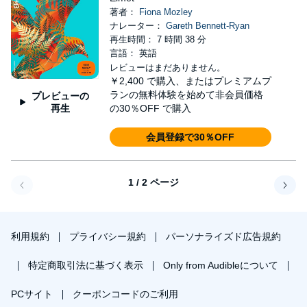
著者：
Fiona Mozley
ナレーター：
Gareth Bennett-Ryan
再生時間： 7 時間 38 分
言語： 英語
レビューはまだありません。
￥2,400
で購入、またはプレミアムプ
ランの無料体験を始めて非会員価格
プレビューの
再生
の30％OFF で購入
会員登録で30％OFF
1 / 2 ページ
戻る
次へ
利用規約
プライバシー規約
パーソナライズド広告規約
特定商取引法に基づく表示
Only from Audibleについて
PCサイト
クーポンコードのご利用