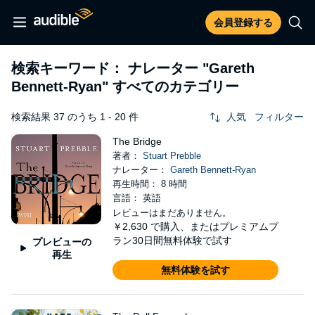
会員登録する
検索キーワード： ナレーター
"Gareth
Bennett-Ryan"
すべてのカテゴリー
検索結果 37 のうち 1 - 20 件
人気
フィルター
The Bridge
著者：
Stuart Prebble
ナレーター：
Gareth Bennett-Ryan
再生時間： 8 時間
言語： 英語
レビューはまだありません。
￥2,630
で購入、またはプレミアムプ
ラン30日間無料体験で試す
プレビューの
再生
無料体験を試す