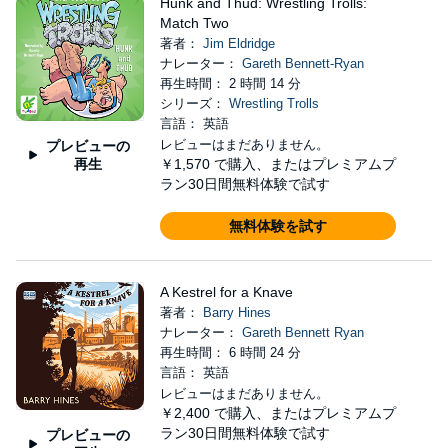
Hunk and Thud: Wrestling Trolls:
Match Two
著者：
Jim Eldridge
ナレーター：
Gareth Bennett-Ryan
再生時間： 2 時間 14 分
シリーズ：
Wrestling Trolls
言語： 英語
レビューはまだありません。
プレビューの
再生
￥1,570
で購入、またはプレミアムプ
ラン30日間無料体験で試す
無料体験を試す
A Kestrel for a Knave
著者：
Barry Hines
ナレーター：
Gareth Bennett Ryan
再生時間： 6 時間 24 分
言語： 英語
レビューはまだありません。
￥2,400
で購入、またはプレミアムプ
ラン30日間無料体験で試す
プレビューの