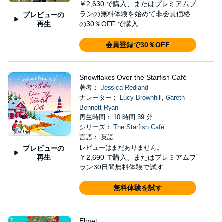
￥2,630
で購入、またはプレミアムプ
ランの無料体験を始めて非会員価格
プレビューの
再生
の30％OFF で購入
会員登録で30％OFF
Snowflakes Over the Starfish Café
著者：
Jessica Redland
ナレーター：
Lucy Brownhill
,
Gareth
Bennett-Ryan
再生時間： 10 時間 39 分
シリーズ：
The Starfish Café
言語： 英語
レビューはまだありません。
プレビューの
再生
￥2,690
で購入、またはプレミアムプ
ラン30日間無料体験で試す
無料体験を試す
Elmet