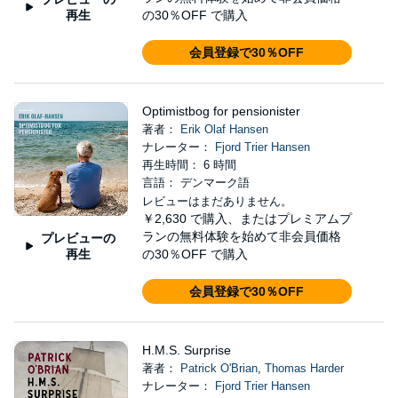
再生
の30％OFF で購入
会員登録で30％OFF
Optimistbog for pensionister
著者：
Erik Olaf Hansen
ナレーター：
Fjord Trier Hansen
再生時間： 6 時間
言語： デンマーク語
レビューはまだありません。
￥2,630
で購入、またはプレミアムプ
ランの無料体験を始めて非会員価格
プレビューの
再生
の30％OFF で購入
会員登録で30％OFF
H.M.S. Surprise
著者：
Patrick O'Brian
,
Thomas Harder
ナレーター：
Fjord Trier Hansen