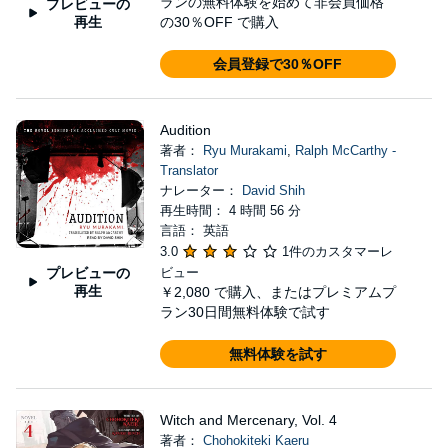
ランの無料体験を始めて非会員価格
プレビューの
再生
の30％OFF で購入
会員登録で30％OFF
Audition
著者：
Ryu Murakami
,
Ralph McCarthy -
Translator
ナレーター：
David Shih
再生時間： 4 時間 56 分
言語： 英語
3.0
1件のカスタマーレ
プレビューの
ビュー
再生
￥2,080
で購入、またはプレミアムプ
ラン30日間無料体験で試す
無料体験を試す
Witch and Mercenary, Vol. 4
著者：
Chohokiteki Kaeru