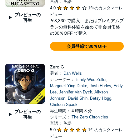
言語： 英語
4.0
1件のカスタマーレ
プレビューの
ビュー
再生
￥3,330
で購入、またはプレミアムプ
ランの無料体験を始めて非会員価格
の30％OFF で購入
会員登録で30％OFF
Zero G
著者：
Dan Wells
ナレーター：
Emily Woo Zeller
,
Margaret Ying Drake
,
Josh Hurley
,
Eddy
Lee
,
Jennifer Van Dyck
,
Allyson
Johnson
,
David Shih
,
Betsy Hogg
,
Chelsea Spack
再生時間： 4 時間 8 分
プレビューの
再生
シリーズ：
The Zero Chronicles
言語： 英語
5.0
1件のカスタマーレ
ビュー