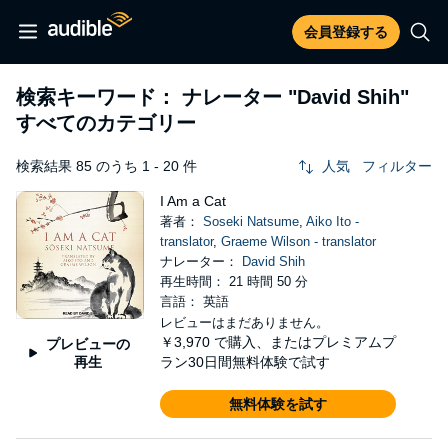
会員登録する
検索キーワード： ナレーター
"David Shih"
すべてのカテゴリー
検索結果 85 のうち 1 - 20 件
人気
フィルター
I Am a Cat
著者：
Soseki Natsume
,
Aiko Ito -
translator
,
Graeme Wilson - translator
ナレーター：
David Shih
再生時間： 21 時間 50 分
言語： 英語
レビューはまだありません。
￥3,970
で購入、またはプレミアムプ
プレビューの
再生
ラン30日間無料体験で試す
無料体験を試す