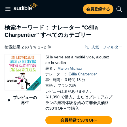
会員登録する
検索キーワード： ナレーター
"Célia
Charpentier"
すべてのカテゴリー
検索結果 2 のうち 1 - 2 件
人気
フィルター
Si le verre est à moitié vide, ajoutez
de la vodka
著者：
Marion Michau
ナレーター：
Célia Charpentier
再生時間： 3 時間 13 分
言語： フランス語
レビューはまだありません。
￥1,090
で購入、またはプレミアムプ
プレビューの
再生
ランの無料体験を始めて非会員価格
の30％OFF で購入
会員登録で30％OFF