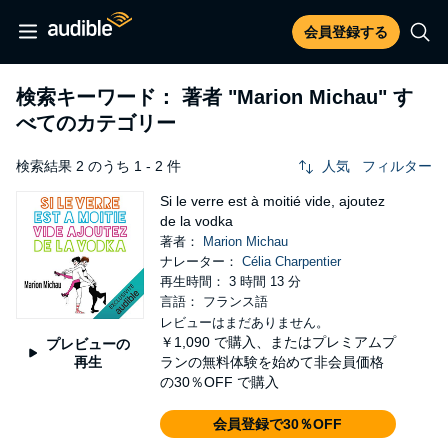
会員登録する
検索キーワード： 著者
"Marion Michau"
す
べてのカテゴリー
検索結果 2 のうち 1 - 2 件
人気
フィルター
Si le verre est à moitié vide, ajoutez
de la vodka
著者：
Marion Michau
ナレーター：
Célia Charpentier
再生時間： 3 時間 13 分
言語： フランス語
レビューはまだありません。
￥1,090
で購入、またはプレミアムプ
プレビューの
再生
ランの無料体験を始めて非会員価格
の30％OFF で購入
会員登録で30％OFF