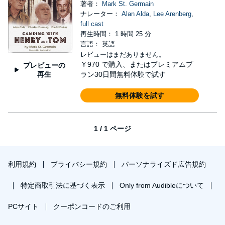
著者：
Mark St. Germain
ナレーター：
Alan Alda
,
Lee Arenberg
,
full cast
再生時間： 1 時間 25 分
言語： 英語
レビューはまだありません。
￥970
で購入、またはプレミアムプ
プレビューの
再生
ラン30日間無料体験で試す
無料体験を試す
1 / 1 ページ
利用規約
プライバシー規約
パーソナライズド広告規約
特定商取引法に基づく表示
Only from Audibleについて
PCサイト
クーポンコードのご利用