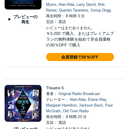
Myers
,
Alan Alda
,
Larry David
,
Rob
Reiner
,
Quentin Tarantino
,
Snoop Dogg
再生時間： 8 時間 3 分
プレビューの
再生
言語： 英語
レビューはまだありません。
￥3,200
で購入、またはプレミアムプ
ランの無料体験を始めて非会員価格
の30％OFF で購入
会員登録で30％OFF
Theatre 5
著者：
Original Radio Broadcast
ナレーター：
Alan Alda
,
Elaine May
,
Margaret Hamilton
,
Jackson Beck
,
Paul
McGrath
,
Old Time Radio
再生時間： 8 時間 23 分
言語： 英語
レビューはまだありません。
プレビューの