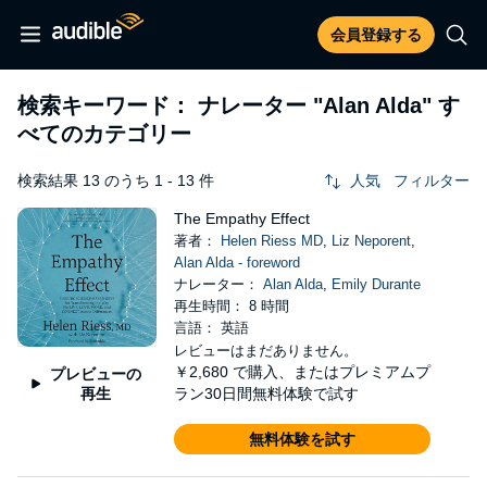
会員登録する
検索キーワード： ナレーター
"Alan Alda"
す
べてのカテゴリー
検索結果 13 のうち 1 - 13 件
人気
フィルター
The Empathy Effect
著者：
Helen Riess MD
,
Liz Neporent
,
Alan Alda - foreword
ナレーター：
Alan Alda
,
Emily Durante
再生時間： 8 時間
言語： 英語
レビューはまだありません。
￥2,680
で購入、またはプレミアムプ
プレビューの
再生
ラン30日間無料体験で試す
無料体験を試す