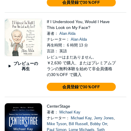
会員登録で30％OFF
If I Understood You, Would I Have
This Look on My Face?
著者：
Alan Alda
ナレーター：
Alan Alda
再生時間： 6 時間 13 分
言語： 英語
レビューはまだありません。
￥2,630
で購入、またはプレミアムプ
プレビューの
再生
ランの無料体験を始めて非会員価格
の30％OFF で購入
会員登録で30％OFF
CenterStage
著者：
Michael Kay
ナレーター：
Michael Kay
,
Jerry Jones
,
Mike Tyson
,
Bill Russell
,
Bobby Orr
,
Paul Simon
,
Lorne Michaels
,
Seth