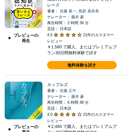
レーズ
著者：
佐藤 眞一
,
島影 真奈美
ナレーター：
藤井 豪
再生時間： 2 時間 38 分
言語： 日本語
4.5
21件のカスタマー
プレビューの
再生
レビュー
￥1,580
で購入、またはプレミアムプ
ラン30日間無料体験で試す
無料体験を試す
カップルズ
著者：
佐藤 正午
ナレーター：
藤井 豪
再生時間： 6 時間 48 分
言語： 日本語
4.0
21件のカスタマー
レビュー
￥2,480
で購入、またはプレミアムプ
プレビューの
再生