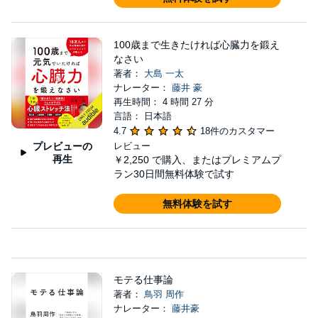
100歳まで生きたければ心臓力を鍛え
なさい
著者：
大島 一太
ナレーター：
藤井 豪
再生時間： 4 時間 27 分
言語： 日本語
4.7
18件のカスタマー
プレビューの
レビュー
再生
￥2,250
で購入、またはプレミアムプ
ラン30日間無料体験で試す
無料体験を試す
モテる仕事論
著者：
鳥羽 周作
ナレーター：
藤井豪