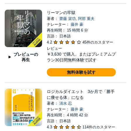
リーマンの牢獄
著者：
齋藤 栄功
,
阿部 重夫
ナレーター：
藤井 豪
再生時間： 15 時間 6 分
言語： 日本語
4.2
45件のカスタマー
レビュー
￥3,630
で購入、またはプレミアムプ
プレビューの
再生
ラン30日間無料体験で試す
無料体験を試す
ロジカルダイエット 3か月で「勝手
に痩せる体」になる
著者：
清水 忍
ナレーター：
藤井 豪
再生時間： 4 時間 42 分
言語： 日本語
4.3
114件のカスタマー