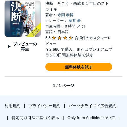
決断 そごう・西武６１年目のスト
ライキ
著者：
寺岡 泰博
ナレーター：
藤井 豪
再生時間： 8 時間 54 分
言語： 日本語
3.3
3件のカスタマーレ
プレビューの
ビュー
再生
￥2,680
で購入、またはプレミアムプ
ラン30日間無料体験で試す
無料体験を試す
1 / 1 ページ
利用規約
プライバシー規約
パーソナライズド広告規約
特定商取引法に基づく表示
Only from Audibleについて