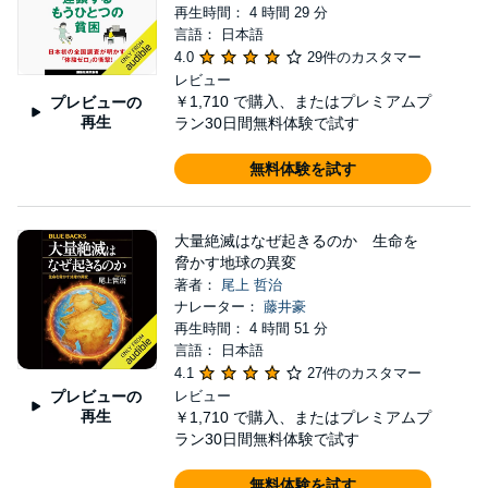
再生時間： 4 時間 29 分
言語： 日本語
4.0
29件のカスタマー
レビュー
￥1,710
で購入、またはプレミアムプ
プレビューの
再生
ラン30日間無料体験で試す
無料体験を試す
大量絶滅はなぜ起きるのか 生命を
脅かす地球の異変
著者：
尾上 哲治
ナレーター：
藤井豪
再生時間： 4 時間 51 分
言語： 日本語
4.1
27件のカスタマー
プレビューの
レビュー
再生
￥1,710
で購入、またはプレミアムプ
ラン30日間無料体験で試す
無料体験を試す