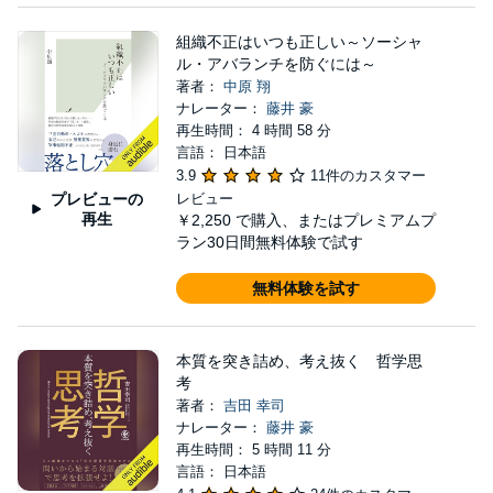
組織不正はいつも正しい～ソーシャ
ル・アバランチを防ぐには～
著者：
中原 翔
ナレーター：
藤井 豪
再生時間： 4 時間 58 分
言語： 日本語
3.9
11件のカスタマー
プレビューの
レビュー
再生
￥2,250
で購入、またはプレミアムプ
ラン30日間無料体験で試す
無料体験を試す
本質を突き詰め、考え抜く 哲学思
考
著者：
吉田 幸司
ナレーター：
藤井 豪
再生時間： 5 時間 11 分
言語： 日本語