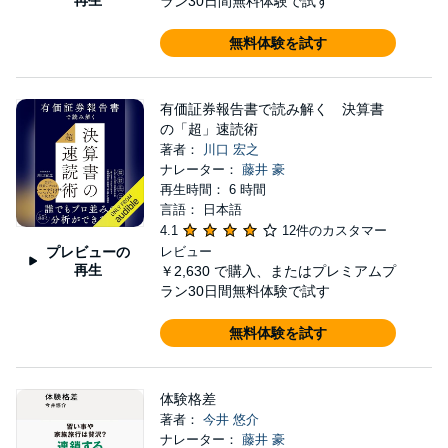
ラン30日間無料体験で試す
無料体験を試す
有価証券報告書で読み解く 決算書
の「超」速読術
著者：
川口 宏之
ナレーター：
藤井 豪
再生時間： 6 時間
言語： 日本語
4.1
12件のカスタマー
プレビューの
レビュー
再生
￥2,630
で購入、またはプレミアムプ
ラン30日間無料体験で試す
無料体験を試す
体験格差
著者：
今井 悠介
ナレーター：
藤井 豪