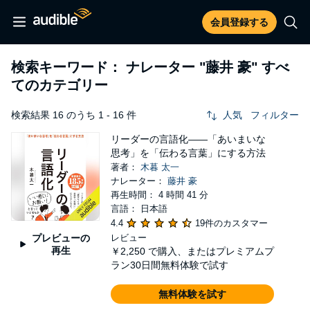
会員登録する
検索キーワード： ナレーター
"藤井 豪"
すべ
てのカテゴリー
検索結果 16 のうち 1 - 16 件
人気
フィルター
リーダーの言語化――「あいまいな
思考」を「伝わる言葉」にする方法
著者：
木暮 太一
ナレーター：
藤井 豪
再生時間： 4 時間 41 分
言語： 日本語
4.4
19件のカスタマー
プレビューの
レビュー
再生
￥2,250
で購入、またはプレミアムプ
ラン30日間無料体験で試す
無料体験を試す