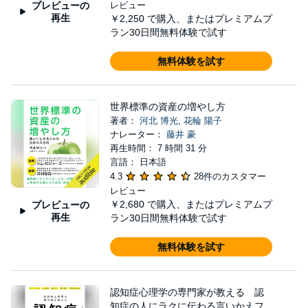
プレビューの
レビュー
再生
￥2,250
で購入、またはプレミアムプ
ラン30日間無料体験で試す
無料体験を試す
世界標準の資産の増やし方
著者：
河北 博光
,
花輪 陽子
ナレーター：
藤井 豪
再生時間： 7 時間 31 分
言語： 日本語
4.3
28件のカスタマー
レビュー
￥2,680
で購入、またはプレミアムプ
プレビューの
再生
ラン30日間無料体験で試す
無料体験を試す
認知症心理学の専門家が教える 認
知症の人にラクに伝わる言いかえフ