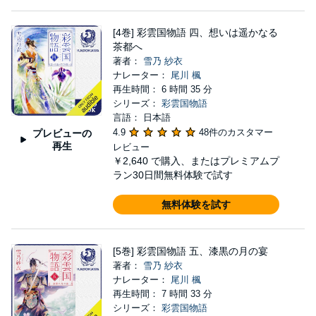
[4巻] 彩雲国物語 四、想いは遥かなる
茶都へ
著者：
雪乃 紗衣
ナレーター：
尾川 楓
再生時間： 6 時間 35 分
シリーズ：
彩雲国物語
言語： 日本語
4.9
48件のカスタマー
プレビューの
再生
レビュー
￥2,640
で購入、またはプレミアムプ
ラン30日間無料体験で試す
無料体験を試す
[5巻] 彩雲国物語 五、漆黒の月の宴
著者：
雪乃 紗衣
ナレーター：
尾川 楓
再生時間： 7 時間 33 分
シリーズ：
彩雲国物語