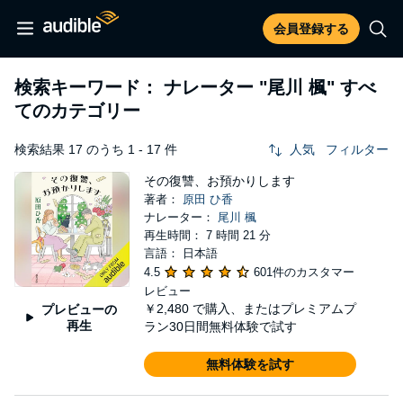
会員登録する
検索キーワード： ナレーター
"尾川 楓"
すべ
てのカテゴリー
検索結果 17 のうち 1 - 17 件
人気
フィルター
その復讐、お預かりします
著者：
原田 ひ香
ナレーター：
尾川 楓
再生時間： 7 時間 21 分
言語： 日本語
4.5
601件のカスタマー
レビュー
￥2,480
で購入、またはプレミアムプ
プレビューの
再生
ラン30日間無料体験で試す
無料体験を試す