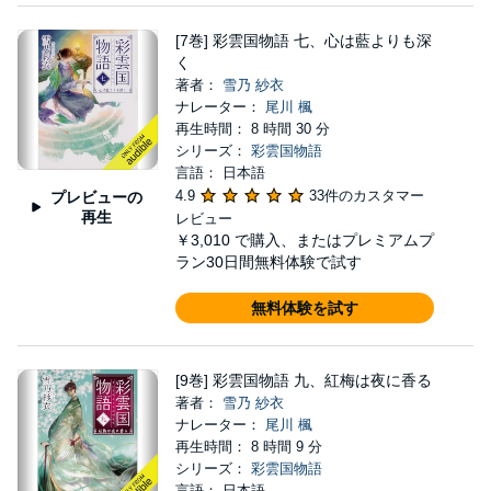
[7巻] 彩雲国物語 七、心は藍よりも深
く
著者：
雪乃 紗衣
ナレーター：
尾川 楓
再生時間： 8 時間 30 分
シリーズ：
彩雲国物語
言語： 日本語
4.9
33件のカスタマー
プレビューの
再生
レビュー
￥3,010
で購入、またはプレミアムプ
ラン30日間無料体験で試す
無料体験を試す
[9巻] 彩雲国物語 九、紅梅は夜に香る
著者：
雪乃 紗衣
ナレーター：
尾川 楓
再生時間： 8 時間 9 分
シリーズ：
彩雲国物語
言語： 日本語