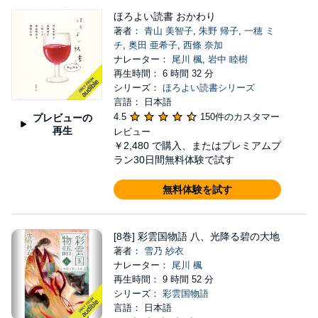
ほろよい読書 おかわり
著者：
青山 美智子
,
朱野 帰子
,
一穂 ミ
チ
,
奥田 亜希子
,
西條 奈加
ナレーター：
尾川 楓
,
岩中 睦樹
再生時間： 6 時間 32 分
シリーズ：
ほろよい読書シリーズ
言語： 日本語
4.5
150件のカスタマー
プレビューの
再生
レビュー
￥2,480
で購入、またはプレミアムプ
ラン30日間無料体験で試す
無料体験を試す
[8巻] 彩雲国物語 八、光降る碧の大地
著者：
雪乃 紗衣
ナレーター：
尾川 楓
再生時間： 9 時間 52 分
シリーズ：
彩雲国物語
言語： 日本語