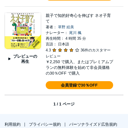
親子で知的好奇心を伸ばす ネオ子育
て
著者：
草野 絵美
ナレーター：
尾川 楓
再生時間： 4 時間 35 分
言語： 日本語
4.3
36件のカスタマー
プレビューの
レビュー
再生
￥2,250
で購入、またはプレミアムプ
ランの無料体験を始めて非会員価格
の30％OFF で購入
会員登録で30％OFF
1 / 1 ページ
利用規約
プライバシー規約
パーソナライズド広告規約