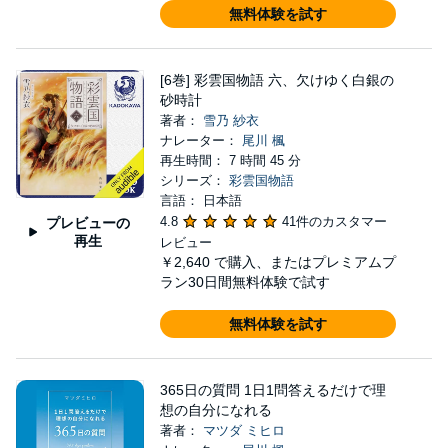
無料体験を試す
[6巻] 彩雲国物語 六、欠けゆく白銀の
砂時計
著者：
雪乃 紗衣
ナレーター：
尾川 楓
再生時間： 7 時間 45 分
シリーズ：
彩雲国物語
言語： 日本語
4.8
41件のカスタマー
プレビューの
再生
レビュー
￥2,640
で購入、またはプレミアムプ
ラン30日間無料体験で試す
無料体験を試す
365日の質問 1日1問答えるだけで理
想の自分になれる
著者：
マツダ ミヒロ