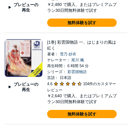
￥2,480
で購入、またはプレミアムプ
プレビューの
再生
ラン30日間無料体験で試す
無料体験を試す
[1巻] 彩雲国物語 一、はじまりの風は
紅く
著者：
雪乃 紗衣
ナレーター：
尾川 楓
再生時間： 6 時間 54 分
シリーズ：
彩雲国物語
言語： 日本語
4.6
104件のカスタマー
プレビューの
再生
レビュー
￥2,640
で購入、またはプレミアムプ
ラン30日間無料体験で試す
無料体験を試す