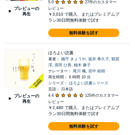
5.0
27件のカスタマー
プレビューの
レビュー
再生
￥3,010
で購入、またはプレミアムプ
ラン30日間無料体験で試す
無料体験を試す
ほろよい読書
著者：
織守 きょうや
,
坂井 希久子
,
額賀
澪
,
原田 ひ香
,
柚木 麻子
ナレーター：
尾川 楓
,
岩中 睦樹
再生時間： 6 時間 10 分
シリーズ：
ほろよい読書シリーズ
言語： 日本語
4.4
125件のカスタマー
プレビューの
再生
レビュー
￥2,480
で購入、またはプレミアムプ
ラン30日間無料体験で試す
無料体験を試す