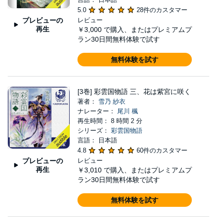
5.0
28件のカスタマー
プレビューの
レビュー
再生
￥3,000
で購入、またはプレミアムプ
ラン30日間無料体験で試す
無料体験を試す
[3巻] 彩雲国物語 三、花は紫宮に咲く
著者：
雪乃 紗衣
ナレーター：
尾川 楓
再生時間： 8 時間 2 分
シリーズ：
彩雲国物語
言語： 日本語
4.8
60件のカスタマー
プレビューの
レビュー
再生
￥3,010
で購入、またはプレミアムプ
ラン30日間無料体験で試す
無料体験を試す