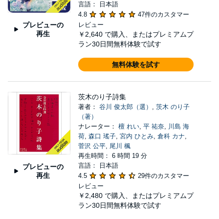
言語： 日本語
4.8
47件のカスタマー
プレビューの
レビュー
再生
￥2,640
で購入、またはプレミアムプ
ラン30日間無料体験で試す
無料体験を試す
茨木のり子詩集
著者：
谷川 俊太郎（選）
,
茨木 のり子
（著）
ナレーター：
檀 れい
,
平 祐奈
,
川島 海
荷
,
森口 瑤子
,
宮内 ひとみ
,
倉科 カナ
,
菅沢 公平
,
尾川 楓
再生時間： 6 時間 19 分
言語： 日本語
プレビューの
再生
4.5
29件のカスタマー
レビュー
￥2,480
で購入、またはプレミアムプ
ラン30日間無料体験で試す