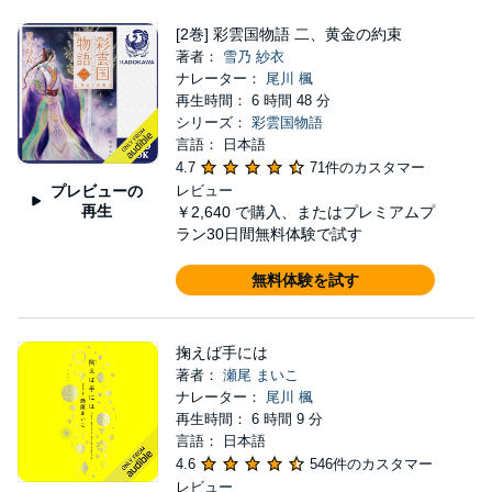
[2巻] 彩雲国物語 二、黄金の約束
著者：
雪乃 紗衣
ナレーター：
尾川 楓
再生時間： 6 時間 48 分
シリーズ：
彩雲国物語
言語： 日本語
4.7
71件のカスタマー
プレビューの
レビュー
再生
￥2,640
で購入、またはプレミアムプ
ラン30日間無料体験で試す
無料体験を試す
掬えば手には
著者：
瀬尾 まいこ
ナレーター：
尾川 楓
再生時間： 6 時間 9 分
言語： 日本語
4.6
546件のカスタマー
レビュー