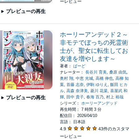
ーレビュー
プレビューの再生
ホーリーアンデッド２～
非モテでぼっちの死霊術
士が、聖女に転生してお
友達を増やします～
著者：
ばーど
ナレーター：
長谷川 育美
,
桑原 由気
,
奥村 翔
,
中恵 光城
,
高橋 伸也
,
高柳 知
葉
,
首藤 志奈
,
伊駒 ゆりえ
,
飯田 ヒカ
ル
,
高森 奈津美
,
菱川 花菜
,
喜屋武 和
輝
,
田中 貴子
,
春海 百乃
,
村上 裕哉
プレビューの再生
シリーズ：
ホーリーアンデッド
再生時間： 7 時間 3 分
配信日： 2026/04/10
言語： 日本語
4.9
43件のカスタマ
ーレビュー