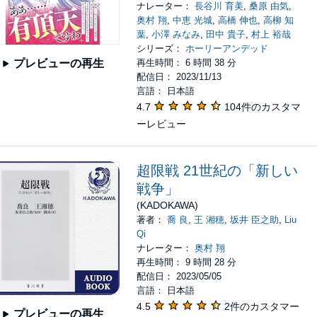
ナレーター：
長谷川 育美
,
桑原 由気
,
奥村 翔
,
中恵 光城
,
高橋 伸也
,
高柳 知
葉
,
小澤 みなみ
,
田中 貴子
,
村上 裕哉
シリーズ：
ホーリーアンデッド
再生時間： 6 時間 38 分
プレビューの再生
配信日： 2023/11/13
言語： 日本語
4.7
104件のカスタマ
ーレビュー
超限戦 21世紀の「新しい
戦争」
(KADOKAWA)
著者：
喬 良
,
王 湘穂
,
坂井 臣之助
,
Liu
Qi
ナレーター：
奥村 翔
再生時間： 9 時間 28 分
配信日： 2023/05/05
言語： 日本語
4.5
2件のカスタマー
プレビューの再生