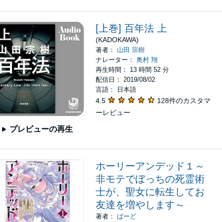
[上巻] 百年法 上
(KADOKAWA)
著者：
山田 宗樹
ナレーター：
奥村 翔
再生時間： 13 時間 52 分
配信日： 2019/08/02
言語： 日本語
4.5
128件のカスタマ
ーレビュー
プレビューの再生
ホーリーアンデッド１～
非モテでぼっちの死霊術
士が、聖女に転生してお
友達を増やします～
著者：
ばーど