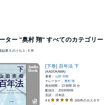
レーター
"奥村 翔"
すべてのカテゴリー
結果 5 のうち 1 - 5 件
[下巻] 百年法 下
(KADOKAWA)
著者：
山田 宗樹
ナレーター：
奥村 翔
再生時間： 13 時間 26 分
配信日： 2019/09/06
言語： 日本語
4.6
165件のカスタマ