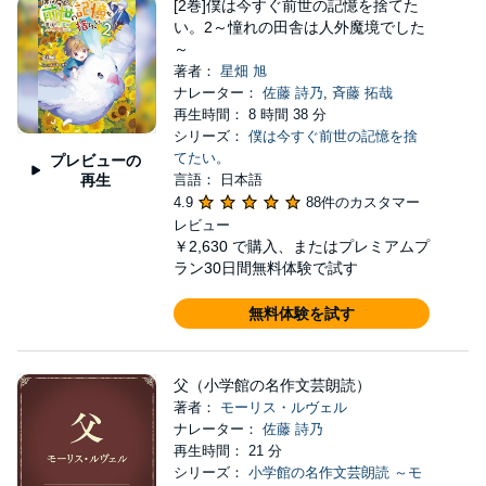
[2巻]僕は今すぐ前世の記憶を捨てた
い。2～憧れの田舎は人外魔境でした
～
著者：
星畑 旭
ナレーター：
佐藤 詩乃
,
斉藤 拓哉
再生時間： 8 時間 38 分
シリーズ：
僕は今すぐ前世の記憶を捨
てたい。
プレビューの
再生
言語： 日本語
4.9
88件のカスタマー
レビュー
￥2,630
で購入、またはプレミアムプ
ラン30日間無料体験で試す
無料体験を試す
父（小学館の名作文芸朗読）
著者：
モーリス・ルヴェル
ナレーター：
佐藤 詩乃
再生時間： 21 分
シリーズ：
小学館の名作文芸朗読 ～モ