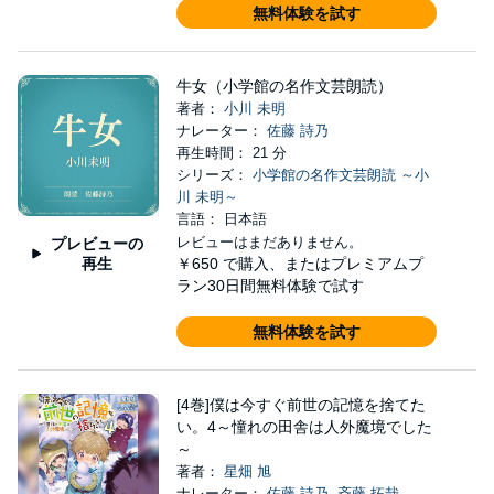
無料体験を試す
牛女（小学館の名作文芸朗読）
著者：
小川 未明
ナレーター：
佐藤 詩乃
再生時間： 21 分
シリーズ：
小学館の名作文芸朗読 ～小
川 未明～
言語： 日本語
レビューはまだありません。
プレビューの
再生
￥650
で購入、またはプレミアムプ
ラン30日間無料体験で試す
無料体験を試す
[4巻]僕は今すぐ前世の記憶を捨てた
い。4～憧れの田舎は人外魔境でした
～
著者：
星畑 旭
ナレーター：
佐藤 詩乃
,
斉藤 拓哉