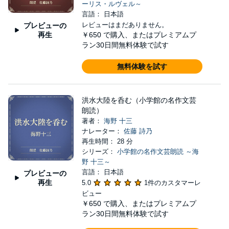
ーリス・ルヴェル～
言語： 日本語
レビューはまだありません。
プレビューの
再生
￥650
で購入、またはプレミアムプ
ラン30日間無料体験で試す
無料体験を試す
洪水大陸を呑む（小学館の名作文芸
朗読）
著者：
海野 十三
ナレーター：
佐藤 詩乃
再生時間： 28 分
シリーズ：
小学館の名作文芸朗読 ～海
野 十三～
言語： 日本語
プレビューの
再生
5.0
1件のカスタマーレ
ビュー
￥650
で購入、またはプレミアムプ
ラン30日間無料体験で試す