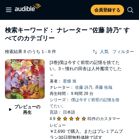
会員登録する
検索キーワード： ナレーター
"佐藤 詩乃"
す
べてのカテゴリー
検索結果 8 のうち 1 - 8 件
人気
フィルター
[3巻]僕は今すぐ前世の記憶を捨てた
い。3～憧れの田舎は人外魔境でした
～
著者：
星畑 旭
ナレーター：
佐藤 詩乃
,
斉藤 拓哉
再生時間： 9 時間 28 分
シリーズ：
僕は今すぐ前世の記憶を捨
てたい。
プレビューの
再生
言語： 日本語
4.9
81件のカスタマー
レビュー
￥2,690
で購入、またはプレミアムプ
ラン30日間無料体験で試す