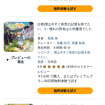
無料体験を試す
[1巻]僕は今すぐ前世の記憶を捨てた
い。1～憧れの田舎は人外魔境でした
～
著者：
星畑 旭
ナレーター：
佐藤 詩乃
,
斉藤 拓哉
再生時間： 8 時間 40 分
シリーズ：
僕は今すぐ前世の記憶を捨
てたい。
プレビューの
再生
言語： 日本語
4.8
141件のカスタマー
レビュー
￥2,630
で購入、またはプレミアムプ
ラン30日間無料体験で試す
無料体験を試す