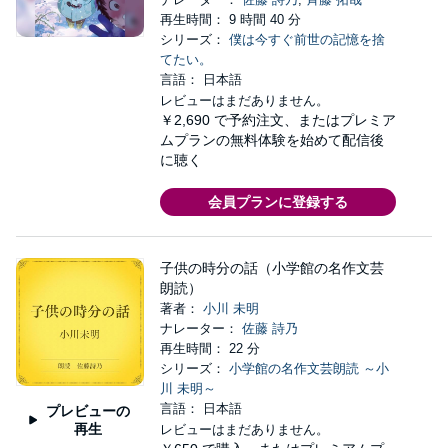
再生時間： 9 時間 40 分
シリーズ：
僕は今すぐ前世の記憶を捨
てたい。
言語： 日本語
レビューはまだありません。
￥2,690
で予約注文、またはプレミア
ムプランの無料体験を始めて配信後
に聴く
会員プランに登録する
子供の時分の話（小学館の名作文芸
朗読）
著者：
小川 未明
ナレーター：
佐藤 詩乃
再生時間： 22 分
シリーズ：
小学館の名作文芸朗読 ～小
川 未明～
言語： 日本語
プレビューの
再生
レビューはまだありません。