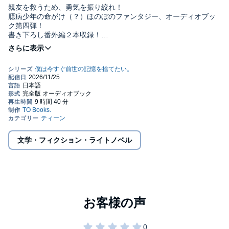
親友を救うため、勇気を振り絞れ！
臆病少年の命がけ（？）ほのぼのファンタジー、オーディオブッ
ク第四弾！
書き下ろし番外編２本収録！
【あらすじ】
「カマクラ作ろうよ！」
田舎魔境に来て初めての冬が到来！ 叫んで逃げる冬野菜の収穫
や味噌造りなど、楽しい事も盛りだくさん！
初雪による祖母雪乃の変化などに驚きながらも、空は村の子たち
と雪景色の中を遊び回り、摩訶不思議なお正月にも大喜び。
だが、村の外から聞こえてきた謎の声によって、親友の明良が突
然いなくなるという騒動が発生！
どうやら精霊のなり損ないに魅入られてしまったらしい。
まさかの事態に皆が右往左往する中、“このままだとアキちゃんが
文学・フィクション・ライトノベル
消えちゃう！”という直感に突き動かされ、空はフクちゃんに乗っ
て駆け出していく……！
親友を救うため、勇気を振り絞れ！
臆病少年の命がけ（？）ほのぼのファンタジー第四弾！©2023
Asahi Hoshihata (P)TO Books.