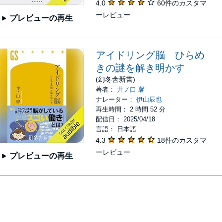
4.0
60件のカスタマ
ーレビュー
プレビューの再生
アイドリング脳 ひらめ
きの謎を解き明かす
(幻冬舎新書)
著者：
井ノ口 馨
ナレーター：
伊山辰也
再生時間： 2 時間 52 分
配信日： 2025/04/18
言語： 日本語
4.3
18件のカスタマ
ーレビュー
プレビューの再生