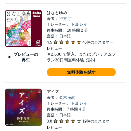
はなとゆめ
著者：
冲方 丁
ナレーター：
下田 レイ
再生時間： 10 時間 2 分
言語： 日本語
4.5
46件のカスタマー
レビュー
￥2,630
で購入、またはプレミアムプ
プレビューの
再生
ラン30日間無料体験で試す
無料体験を試す
アイズ
著者：
鈴木 光司
ナレーター：
下田 レイ
再生時間： 7 時間 4 分
言語： 日本語
3.8
19件のカスタマー
レビュー