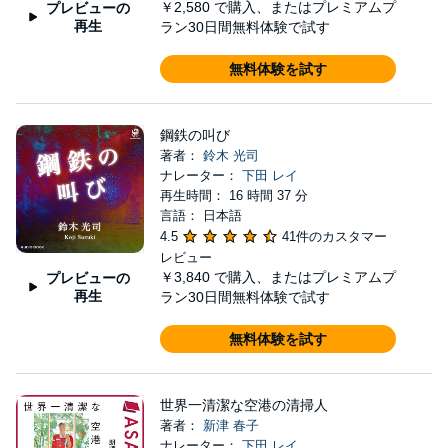
￥2,580
で購入、またはプレミアムプ
プレビューの
再生
ラン30日間無料体験で試す
無料体験を試す
鋼鉄の叫び
著者：
鈴木 光司
ナレーター：
下田 レイ
再生時間： 16 時間 37 分
言語： 日本語
4.5
41件のカスタマー
レビュー
￥3,840
で購入、またはプレミアムプ
プレビューの
再生
ラン30日間無料体験で試す
無料体験を試す
世界一清潔な空港の清掃人
著者：
新津 春子
ナレーター：
下田 レイ