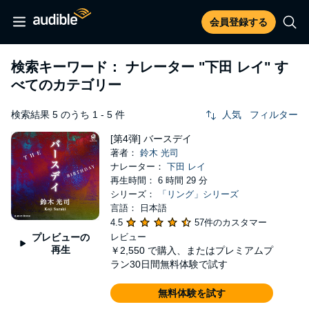
会員登録する
検索キーワード： ナレーター
"下田 レイ"
す
べてのカテゴリー
検索結果 5 のうち 1 - 5 件
人気
フィルター
[第4弾] バースデイ
著者：
鈴木 光司
ナレーター：
下田 レイ
再生時間： 6 時間 29 分
シリーズ：
「リング」シリーズ
言語： 日本語
4.5
57件のカスタマー
プレビューの
レビュー
再生
￥2,550
で購入、またはプレミアムプ
ラン30日間無料体験で試す
無料体験を試す