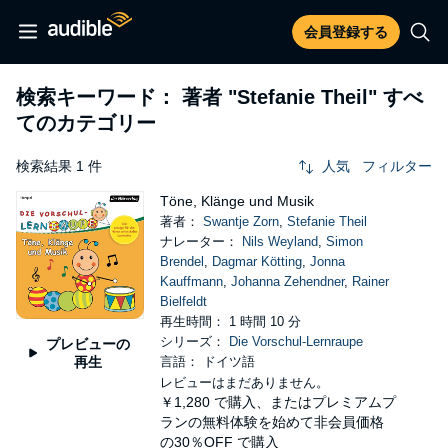
会員登録する
検索キーワード： 著者
"Stefanie Theil"
すべ
てのカテゴリー
検索結果 1 件
人気
フィルター
Töne, Klänge und Musik
著者：
Swantje Zorn
,
Stefanie Theil
ナレーター：
Nils Weyland
,
Simon
Brendel
,
Dagmar Kötting
,
Jonna
Kauffmann
,
Johanna Zehendner
,
Rainer
Bielfeldt
再生時間： 1 時間 10 分
シリーズ：
Die Vorschul-Lernraupe
プレビューの
再生
言語： ドイツ語
レビューはまだありません。
￥1,280
で購入、またはプレミアムプ
ランの無料体験を始めて非会員価格
の30％OFF で購入