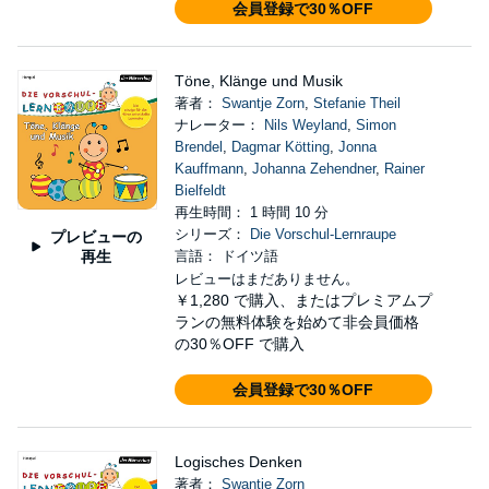
会員登録で30％OFF
Töne, Klänge und Musik
著者：
Swantje Zorn
,
Stefanie Theil
ナレーター：
Nils Weyland
,
Simon
Brendel
,
Dagmar Kötting
,
Jonna
Kauffmann
,
Johanna Zehendner
,
Rainer
Bielfeldt
再生時間： 1 時間 10 分
シリーズ：
Die Vorschul-Lernraupe
プレビューの
再生
言語： ドイツ語
レビューはまだありません。
￥1,280
で購入、またはプレミアムプ
ランの無料体験を始めて非会員価格
の30％OFF で購入
会員登録で30％OFF
Logisches Denken
著者：
Swantje Zorn