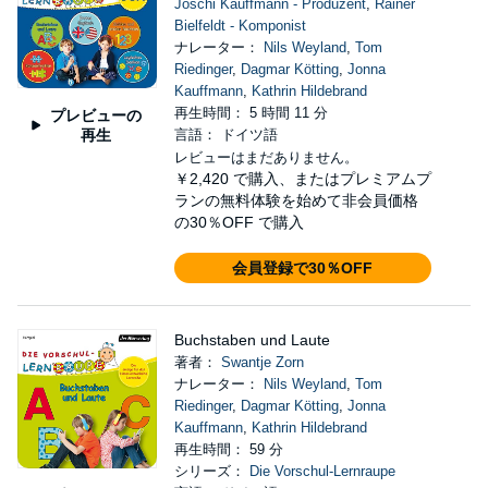
Joschi Kauffmann - Produzent
,
Rainer
Bielfeldt - Komponist
ナレーター：
Nils Weyland
,
Tom
Riedinger
,
Dagmar Kötting
,
Jonna
Kauffmann
,
Kathrin Hildebrand
再生時間： 5 時間 11 分
プレビューの
再生
言語： ドイツ語
レビューはまだありません。
￥2,420
で購入、またはプレミアムプ
ランの無料体験を始めて非会員価格
の30％OFF で購入
会員登録で30％OFF
Buchstaben und Laute
著者：
Swantje Zorn
ナレーター：
Nils Weyland
,
Tom
Riedinger
,
Dagmar Kötting
,
Jonna
Kauffmann
,
Kathrin Hildebrand
再生時間： 59 分
シリーズ：
Die Vorschul-Lernraupe