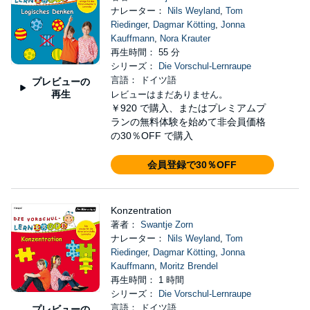
ナレーター：
Nils Weyland
,
Tom
Riedinger
,
Dagmar Kötting
,
Jonna
Kauffmann
,
Nora Krauter
再生時間： 55 分
シリーズ：
Die Vorschul-Lernraupe
言語： ドイツ語
プレビューの
再生
レビューはまだありません。
￥920
で購入、またはプレミアムプ
ランの無料体験を始めて非会員価格
の30％OFF で購入
会員登録で30％OFF
Konzentration
著者：
Swantje Zorn
ナレーター：
Nils Weyland
,
Tom
Riedinger
,
Dagmar Kötting
,
Jonna
Kauffmann
,
Moritz Brendel
再生時間： 1 時間
シリーズ：
Die Vorschul-Lernraupe
言語： ドイツ語
プレビューの