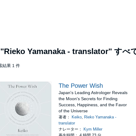
者
"Rieko Yamanaka - translator"
すべ
索結果 1 件
The Power Wish
Japan's Leading Astrologer Reveals
the Moon's Secrets for Finding
Success, Happiness, and the Favor
of the Universe
著者：
Keiko
,
Rieko Yamanaka -
translator
ナレーター：
Kym Miller
再生時間： 4 時間 23 分