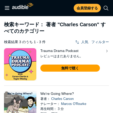
会員登録する
検索キーワード： 著者
"Charles Carson"
す
べてのカテゴリー
検索結果 3 のうち 1 - 3 件
人気
フィルター
Trauma Drama Podcast
レビューはまだありません。
無料で聴く
We're Going Where?
著者：
Charles Carson
ナレーター：
Marcos O'Rourke
再生時間： 3 分