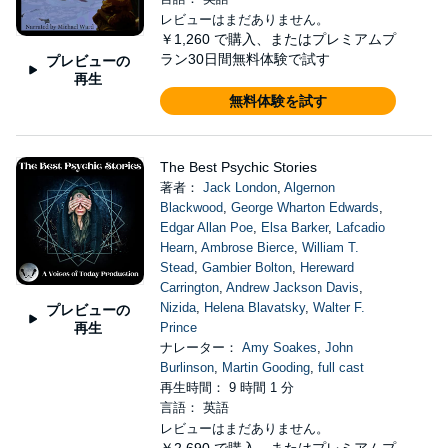
レビューはまだありません。
￥1,260
で購入、またはプレミアムプ
ラン30日間無料体験で試す
プレビューの
再生
無料体験を試す
The Best Psychic Stories
著者：
Jack London
,
Algernon
Blackwood
,
George Wharton Edwards
,
Edgar Allan Poe
,
Elsa Barker
,
Lafcadio
Hearn
,
Ambrose Bierce
,
William T.
Stead
,
Gambier Bolton
,
Hereward
Carrington
,
Andrew Jackson Davis
,
Nizida
,
Helena Blavatsky
,
Walter F.
プレビューの
再生
Prince
ナレーター：
Amy Soakes
,
John
Burlinson
,
Martin Gooding
,
full cast
再生時間： 9 時間 1 分
言語： 英語
レビューはまだありません。
￥2,690
で購入、またはプレミアムプ