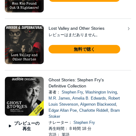
Lost Valley and Other Stories
レビューはまだありません。
無料で聴く
Ghost Stories: Stephen Fry's
Definitive Collection
著者：
Stephen Fry
,
Washington Irving
,
M.R. James
,
Amelia B. Edwards
,
Robert
Louis Stevenson
,
Algernon Blackwood
,
Edgar Allan Poe
,
Charlotte Riddell
,
Bram
Stoker
ナレーター：
Stephen Fry
プレビューの
再生
再生時間： 8 時間 18 分
言語： 英語