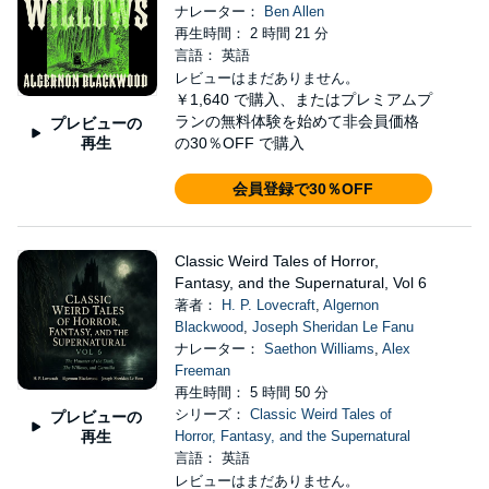
ナレーター：
Ben Allen
再生時間： 2 時間 21 分
言語： 英語
レビューはまだありません。
￥1,640
で購入、またはプレミアムプ
ランの無料体験を始めて非会員価格
プレビューの
再生
の30％OFF で購入
会員登録で30％OFF
Classic Weird Tales of Horror,
Fantasy, and the Supernatural, Vol 6
著者：
H. P. Lovecraft
,
Algernon
Blackwood
,
Joseph Sheridan Le Fanu
ナレーター：
Saethon Williams
,
Alex
Freeman
再生時間： 5 時間 50 分
シリーズ：
Classic Weird Tales of
プレビューの
再生
Horror, Fantasy, and the Supernatural
言語： 英語
レビューはまだありません。