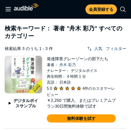
会員登録する
検索キーワード： 著者
"舟木 彩乃"
すべての
カテゴリー
検索結果 3 のうち 1 - 3 件
人気
フィルター
発達障害グレーゾーンの部下たち
著者：
舟木 彩乃
ナレーター： デジタルボイス
再生時間： 4 時間 1 分
言語： 日本語
5.0
4件のカスタマーレ
ビュー
￥2,250
で購入、またはプレミアムプ
デジタルボイ
スサンプル
ラン30日間無料体験で試す
無料体験を試す