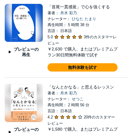
「首尾一貫感覚」で心を強くする
著者：
舟木 彩乃
ナレーター：
ひなた たまり
再生時間： 5 時間 38 分
言語： 日本語
5.0
3件のカスタマーレ
ビュー
￥2,630
で購入、またはプレミアムプ
プレビューの
再生
ラン30日間無料体験で試す
無料体験を試す
「なんとかなる」と思えるレッスン
著者：
舟木 彩乃
ナレーター：
せつこ
再生時間： 2 時間 56 分
言語： 日本語
4.2
20件のカスタマー
レビュー
￥1,580
で購入、またはプレミアムプ
プレビューの