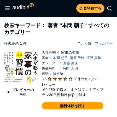
会員登録する
検索キーワード： 著者
"本間 朝子"
すべての
カテゴリー
検索結果 1 件
人気
フィルター
人生が整う 家事の習慣
著者：
本間 朝子
,
藤原 千秋
,
河野 真希
ナレーター：
斎藤 美保
再生時間： 4 時間 30 分
言語： 日本語
3.8
36件のカスタマー
レビュー
￥2,250
で購入、またはプレミアムプ
プレビューの
再生
ラン30日間無料体験で試す
無料体験を試す