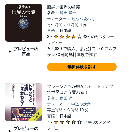
腹黒い世界の常識
著者：
島田 洋一
ナレーター：
あんべ あつし
再生時間： 6 時間 6 分
言語： 日本語
3.8
43件のカスタマー
レビュー
￥2,630
で購入、またはプレミアムプ
プレビューの
再生
ラン30日間無料体験で試す
無料体験を試す
ブレーンたちが明かした トランプ
で世界はこう変わる！
著者：
島田 洋一
ナレーター：
中込 俊太郎
再生時間： 6 時間 10 分
言語： 日本語
3.7
23件のカスタマー
プレビューの
レビュー