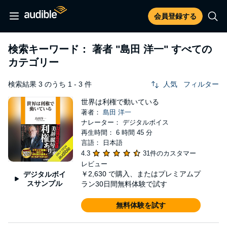
会員登録する
検索キーワード： 著者
"島田 洋一"
すべての
カテゴリー
検索結果 3 のうち 1 - 3 件
人気
フィルター
世界は利権で動いている
著者：
島田 洋一
ナレーター： デジタルボイス
再生時間： 6 時間 45 分
言語： 日本語
4.3
31件のカスタマー
レビュー
￥2,630
で購入、またはプレミアムプ
デジタルボイ
スサンプル
ラン30日間無料体験で試す
無料体験を試す