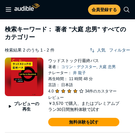
会員登録する
検索キーワード： 著者
"大庭 忠男"
すべての
カテゴリー
検索結果 2 のうち 1 - 2 件
人気
フィルター
ウッドストック行最終バス
著者：
コリン・デクスター
,
大庭 忠男
ナレーター：
井 龍子
再生時間： 11 時間 48 分
言語： 日本語
4.0
34件のカスタマー
レビュー
￥3,570
で購入、またはプレミアムプ
プレビューの
再生
ラン30日間無料体験で試す
無料体験を試す