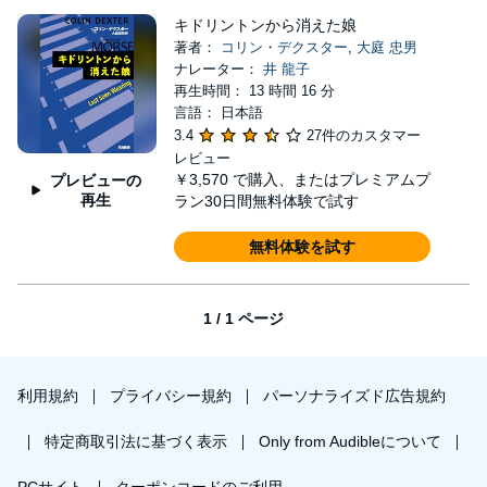
キドリントンから消えた娘
著者：
コリン・デクスター
,
大庭 忠男
ナレーター：
井 龍子
再生時間： 13 時間 16 分
言語： 日本語
3.4
27件のカスタマー
レビュー
￥3,570
で購入、またはプレミアムプ
プレビューの
再生
ラン30日間無料体験で試す
無料体験を試す
1 / 1 ページ
利用規約
プライバシー規約
パーソナライズド広告規約
特定商取引法に基づく表示
Only from Audibleについて