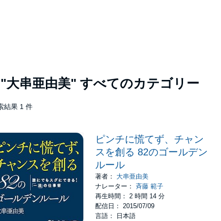
者
"大串亜由美"
すべてのカテゴリー
索結果 1 件
ピンチに慌てず、チャン
スを創る 82のゴールデン
ルール
著者：
大串亜由美
ナレーター：
斉藤 範子
再生時間： 2 時間 14 分
配信日： 2015/07/09
言語： 日本語