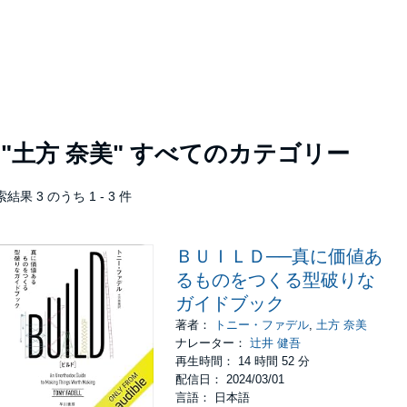
者
"土方 奈美"
すべてのカテゴリー
結果 3 のうち 1 - 3 件
ＢＵＩＬＤ──真に価値あ
るものをつくる型破りな
ガイドブック
著者：
トニー・ファデル
,
土方 奈美
ナレーター：
辻井 健吾
再生時間： 14 時間 52 分
配信日： 2024/03/01
言語： 日本語