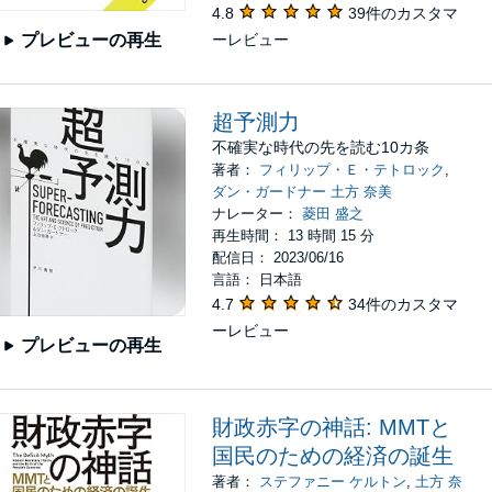
4.8
39件のカスタマ
ーレビュー
プレビューの再生
超予測力
不確実な時代の先を読む10カ条
著者：
フィリップ・Ｅ・テトロック
,
ダン・ガードナー 土方 奈美
ナレーター：
菱田 盛之
再生時間： 13 時間 15 分
配信日： 2023/06/16
言語： 日本語
4.7
34件のカスタマ
ーレビュー
プレビューの再生
財政赤字の神話: MMTと
国民のための経済の誕生
著者：
ステファニー ケルトン
,
土方 奈