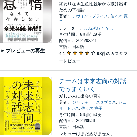
終わりなき生産性競争から抜け出す
ための幸福論
著者：
デヴォン・プライス
,
佐々木 寛
子
ナレーター：
よねざわ たかし
再生時間： 9 時間 29 分
配信日： 2025/02/28
言語： 日本語
プレビューの再生
4.1
93件のカスタマ
ーレビュー
チームは未来志向の対話
でうまくいく
愛しい人に出会い直す
著者：
ジャッキー・スタブロス
,
シェ
リ・トレス
,
佐々木 寛子
再生時間： 5 時間 50 分
配信日： 2026/08/31
言語： 日本語
レビューはまだありません。