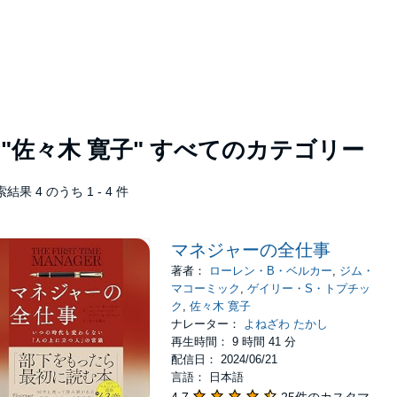
者
"佐々木 寛子"
すべてのカテゴリー
結果 4 のうち 1 - 4 件
マネジャーの全仕事
著者：
ローレン・B・ベルカー
,
ジム・
マコーミック
,
ゲイリー・S・トプチッ
ク
,
佐々木 寛子
ナレーター：
よねざわ たかし
再生時間： 9 時間 41 分
配信日： 2024/06/21
言語： 日本語