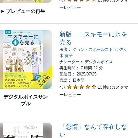
4.7
25件のカスタマ
ーレビュー
プレビューの再生
新版 エスキモーに氷を
売る
著者：
ジョン・スポールストラ
,
佐々
木 寛子
ナレーター： デジタルボイス
再生時間： 7 時間 22 分
配信日： 2025/07/25
言語： 日本語
4.7
13件のカスタマ
ーレビュー
デジタルボイスサン
プル
「怠惰」なんて存在しな
い