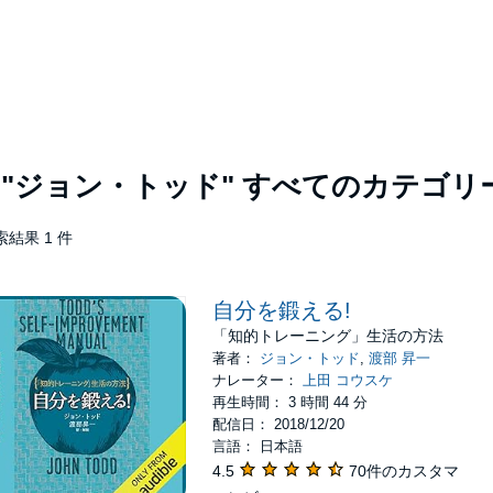
者
"ジョン・トッド"
すべてのカテゴリ
索結果 1 件
自分を鍛える!
「知的トレーニング」生活の方法
著者：
ジョン・トッド
,
渡部 昇一
ナレーター：
上田 コウスケ
再生時間： 3 時間 44 分
配信日： 2018/12/20
言語： 日本語
4.5
70件のカスタマ