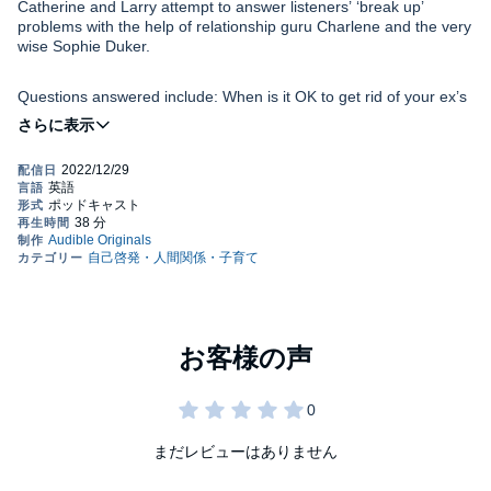
Catherine and Larry attempt to answer listeners’ ‘break up’
problems with the help of relationship guru Charlene and the very
wise Sophie Duker.
Questions answered include: When is it OK to get rid of your ex’s
belongings? How fast is too fast to move onto someone new?
And can model frogs and water polo ever fill the gap where love
used to be?
©2022 Audible, Ltd (P)2022 Audible, Ltd
まだレビューはありません