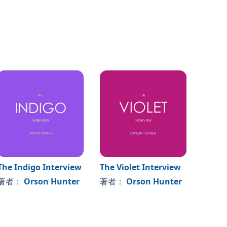
The Indigo Interview
The Violet Interview
The W
著者：
Orson Hunter
著者：
Orson Hunter
著者