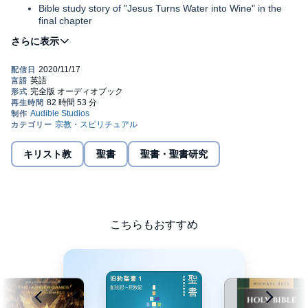
Bible study story of "Jesus Turns Water into Wine" in the
final chapter
Have you heard this very popular bible story?
This newer edition of the King James Bible published in 1769 is
usually preferred by most that read it over the older 1611 version.
This 1769 edition is highly sought after due to being more
reader/listener friendly than the 1611 since many typos were
キリスト教
聖書
聖書・聖書研究
fixed....
We hope your new audio bible will go everywhere with you and
be a blessing for years to come.
こちらもおすすめ
Public Domain (P)2020 Audible, Inc.