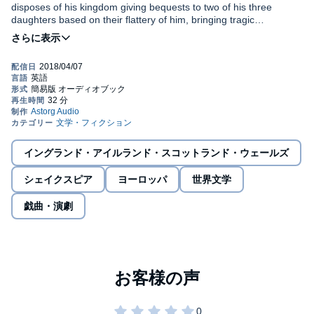
disposes of his kingdom giving bequests to two of his three
daughters based on their flattery of him, bringing tragic
consequences for all.
The play is derived from the legend of Leir of Britain, a
mythological pre-Roman Celtic king; after the English Restoration,
it was often revised with a happy ending for audiences who
disliked its dark and depressing tone, but since the nineteenth
century, Shakespeare's original version has been regarded as
one of his supreme achievements. The tragedy is particularly
This is a detailed summary of the play, retold in today's language.
noted for its probing observations on the nature of human
suffering and kinship. George Bernard Shaw wrote: "No man will
©2018 Compagnie du Savoir (P)2018 Compagnie du Savoir
ever write a better tragedy than Lear."
イングランド・アイルランド・スコットランド・ウェールズ
シェイクスピア
ヨーロッパ
世界文学
戯曲・演劇