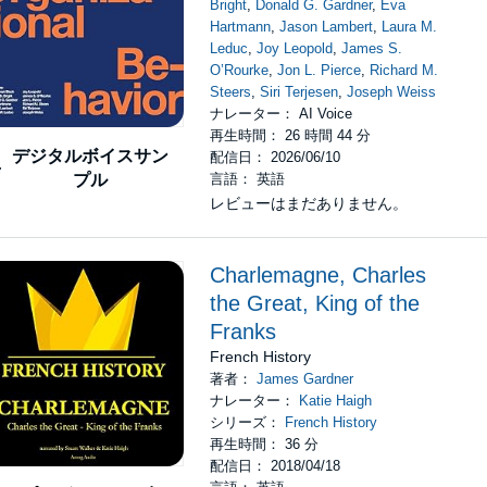
Bright
,
Donald G. Gardner
,
Eva
Hartmann
,
Jason Lambert
,
Laura M.
Leduc
,
Joy Leopold
,
James S.
O’Rourke
,
Jon L. Pierce
,
Richard M.
Steers
,
Siri Terjesen
,
Joseph Weiss
ナレーター： AI Voice
再生時間： 26 時間 44 分
デジタルボイスサン
配信日： 2026/06/10
言語： 英語
プル
レビューはまだありません。
Charlemagne, Charles
the Great, King of the
Franks
French History
著者：
James Gardner
ナレーター：
Katie Haigh
シリーズ：
French History
再生時間： 36 分
配信日： 2018/04/18