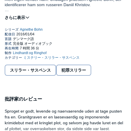
identificerer ham som russeren Daniil Khristov.
Bornholmerkrimien GRANITGRAVEN er første bind i serien om
praesten Agnethe Bohn. Agnethe har svaert ved at falde til som
praest i Rønne, og det bliver ikke lettere, da hun blander sig i
efterforskningen af mordet på Daniil Khristov. En mordgåde, der
traekker tråde tilbage til russernes besaettelse af Bornholm i
1945. Samtidig forsøger hun at forholde sig til sin bornholmske
fortid og faetteren Lars, som hun ikke har set i mere end 15 år,
men som nu er politiets efterforsker på sagen.©2015 Lindhardt
og Ringhof (P)2015 Lindhardt og Ringhof
スリラー・サスペンス
犯罪スリラー
批評家のレビュー
Sproget er godt, levende og naervaerende uden at tage pusten
fra en. Granitgraven er en laesevaerdig og imponerende
krimidebut med et kringlet plot, og selvom jeg havde luret en del
af plottet, var overraskelsen stor, da sidste side var laest.