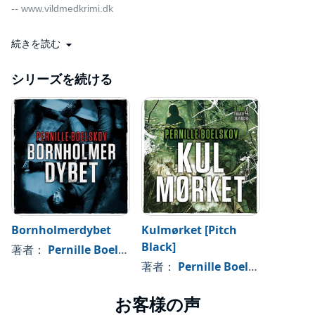
-- www.vildmedkrimi.dk
続きを読む
Fin krimidebut fra Bornholm.
-- Politiken
シリーズを続ける
Bornholmerdybet
Kulmørket [Pitch
Black]
著者：
Pernille Boelskov
著者：
Pernille Boelskov