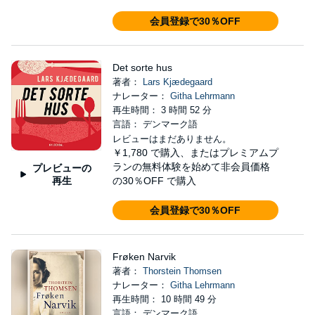
会員登録で30％OFF
Det sorte hus
著者：
Lars Kjædegaard
ナレーター：
Githa Lehrmann
再生時間： 3 時間 52 分
言語： デンマーク語
レビューはまだありません。
￥1,780
で購入、またはプレミアムプ
ランの無料体験を始めて非会員価格
プレビューの
再生
の30％OFF で購入
会員登録で30％OFF
Frøken Narvik
著者：
Thorstein Thomsen
ナレーター：
Githa Lehrmann
再生時間： 10 時間 49 分
言語： デンマーク語