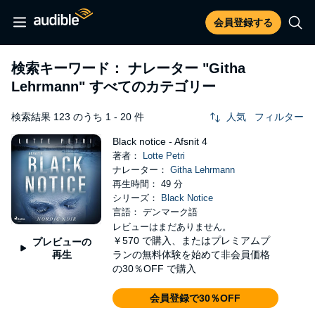
会員登録する
検索キーワード： ナレーター
"Githa
Lehrmann"
すべてのカテゴリー
検索結果 123 のうち 1 - 20 件
人気
フィルター
Black notice - Afsnit 4
著者：
Lotte Petri
ナレーター：
Githa Lehrmann
再生時間： 49 分
シリーズ：
Black Notice
言語： デンマーク語
レビューはまだありません。
￥570
で購入、またはプレミアムプ
プレビューの
再生
ランの無料体験を始めて非会員価格
の30％OFF で購入
会員登録で30％OFF