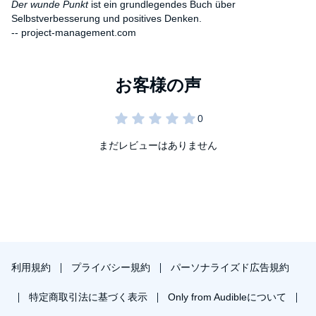
Der wunde Punkt
ist ein grundlegendes Buch über
Selbstverbesserung und positives Denken.
-- project-management.com
wie wir uns mit unseren Schwächen und Stärken
akzeptieren können,
wie wir unsere Ängste überwinden können,
wie befreiend es für uns und unsere Mitmenschen sein
kann, wenn wir selbst gelassen die Verantwortung für
unsere individuelle Person übernehmen können.
Wayne W. Dyer, geboren am 10. Mai 1940 in Detroit (Michigan).
まだレビューはありません
Psychotherapeut, Autor und Redner zu Fragen der Selbstfindung
und Selbstverwirklichung. Dyer veröffentlichte über 30 Bücher, im
deutschsprachigen Raum ist er vor allem durch den Klassiker der
Lebenshilfe-Literatur
Der wunde Punkt
bekannt geworden.
Die Originalausgabe erschien unter dem Titel
Your Erroneous
Zones: Step-by-Step Advice for Escaping the Trap of Negative
Thinking and Taking Control of Your Life.
©1976 / 1977 Wayne W. Dyer / Rowohlt Verlag GmbH, Reinbek
利用規約
プライバシー規約
パーソナライズド広告規約
bei Hamburg. Übersetzung von Lieselotte Mietzner (P)2020 ABP
Verlag
特定商取引法に基づく表示
Only from Audibleについて