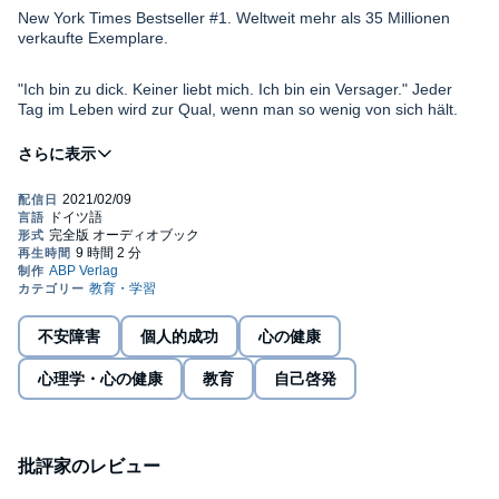
New York Times Bestseller #1. Weltweit mehr als 35 Millionen
verkaufte Exemplare.
"Ich bin zu dick. Keiner liebt mich. Ich bin ein Versager." Jeder
Tag im Leben wird zur Qual, wenn man so wenig von sich hält.
Hier liegt unser eigentlicher "wunder Punkt". Wir haben nur
unzureichend gelernt, selbst für uns die Verantwortung zu
übernehmen. Allzu leicht lassen wir unsere Umgebung
bestimmen, was für uns gut und richtig ist, übernehmen Normen
und Verhaltensweisen, an denen wir uns ängstlich ausrichten.
Dieses Hörbuch will einen vergnüglichen Weg zum Glücklichsein
aufzeigen, einen Weg, der auf der Verantwortlichkeit und
Verpflichtung sich selbst gegenüber beruht, auf der Lebenslust
und dem Bedürfnis, alles das zu sein, wofür man sich im
不安障害
個人的成功
心の健康
jeweiligen Augenblick entschieden hat.
心理学・心の健康
教育
自己啓発
Jedes Kapitel dieses Hörbuches ist wie eine Beratungsstunde
aufgebaut, um so viel Gelegenheit zur Selbsthilfe wie nur möglich
zu bieten. Dabei wird jeweils eine seelische Problemzone oder
eine spezifische Art selbstzerstörerischen Verhaltens erforscht
sowie auf ihre historischen Ursprünge innerhalb unserer Kultur -
批評家のレビュー
und damit auch in Ihrer Psyche - abgeklopft.
Mithilfe dieses Hörbuches begreifen wir: