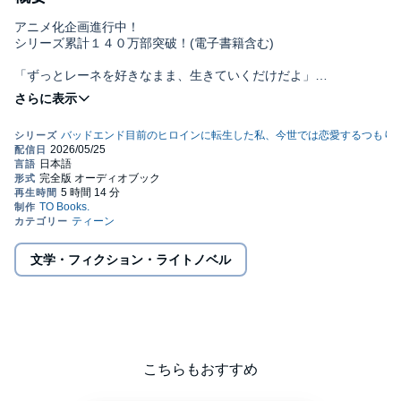
アニメ化企画進行中！
シリーズ累計１４０万部突破！(電子書籍含む)
「ずっとレーネを好きなまま、生きていくだけだよ」
強メンタル令嬢が逆境を跳ね返す、愛され魔法学園ファンタジー
第９弾！ オーディオブック化！
【あらすじ】
「ロミオとジュリエット」の演劇をするため、レーネは猛練習に
励んでいた、のに。
ジェニーに薬を飲まされ、元の世界で鈴音の身体に戻っていた。
学園祭直前だしユリウスやお友達を困らせたくない、誰か助け
て！ と願うと。
文学・フィクション・ライトノベル
あの時の約束を果たすため、メレディスがゲーム世界に戻してく
れることに！
さらには何故か彼の準備を待つ間、心配なゲーム世界の様子を遠
隔で見せてくれる好待遇で……。
皆の困惑、初めて知る自分に対する想い、本物のレーネと彼らの
交流。
皆の優しさに感動が止まらない、そんななか──
こちらもおすすめ
「私と鈴音ちゃんは、入れ替わっているんです」
本物のレーネが明かす衝撃の真実を知ったユリウスは？