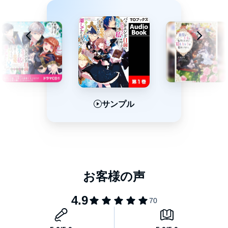
強メンタル令嬢が逆境を跳ね返す、愛され魔法学園ファンタジー
第９弾！©2025 Kotoko (P)TO Books.
サンプル
サンプル
サンプル