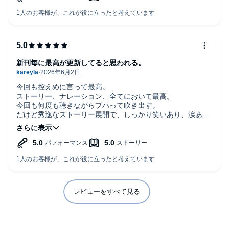
新刊毎に最高が更新してると思われる。
今回も控えめに言って最高。
ストーリー、ナレーション、全てにおいて最高。
今回も何度も聴きながらブハって吹き出す。
だけど秀逸なストーリー展開で、しっかり笑いあり、涙あ
り、笑いあり。
琴子先生の著書の中で1番好きだわ。
いや、他の作品も面白いんだけども。
何はともあれ、今回も本当に面白かったなぁ。
ユリウスは本当イケメンよのぅ…
王子もうちょっと話して欲しいのぅ…
続きが今から待ち遠しい…
レビューをすべて見る