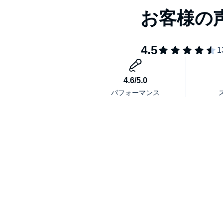
でも十分に楽しめます。 むしろ考え方が固まって
き」が役に立つかも! ひとつご注意を。 この本に
ヒントです。 だから、ブルースの読み解きが正解
だけの答えを見つけ出すこと。 この本は、そのき
れの読み解きを話し合ってもいいですね。 ブルー
ーリーの面白さもバツグンです!©Kenji Ishihara Published i