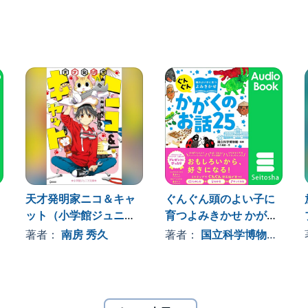
世界の名作童話を「これまでとはちがう視点」で読み解
を考えてみよう。
本当に「バカだと思われたくない」と考えたからだけな
のぞいたのは、鶴を思うやさしさだったからかもしれな
へぇ〜」「そうだったんだ! 」と納得したり、おどろいた
から見る力」が育っていきます。
天才発明家ニコ＆キャ
ぐんぐん頭のよい子に
ット（小学館ジュニア
育つよみきかせ かがく
文庫）
のお話25
, 、その他
著者：
南房 秀久
著者：
国立科学博物館
, 、
幅がどんどんひろがる! ● 想像力がぐんぐんのびる! ● 思
乗り越えられる! ● 読解力が高まる! ● 自分で考えて答え
世の中を生きる力が身につく! のです。 この本は「10歳
度が上がり、抽象的な思考を学びはじめる10歳(小学校4
ったり。 もちろん、小学校高学年や中学生、あるいは大人