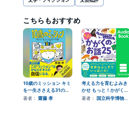
文学・フィクション
文芸批評
この本では、童話探偵ブルースと秘書シナモンが、
いていきます。
こちらもおすすめ
たとえばこんなふうに。
『3匹の子ブタ』を読むときに、オオカミの気持ち
『裸の王様』が見えない服を見えると言ったのは、
のだろうか?
『鶴の恩返し』でおじいさんとおばあさんが部屋を
い。
各話の最後に用意されたブルースの読み解きに、「
りしているうちに、自然と「物事をさまざまな角度
10歳のミッション キミ
考える力を育むよみき
を一生ささえる31の行
かせ もっと！かがくの
物事をさまざまな角度から見る力。
それって、こういうことです!
動
お話25
著者：
齋藤 孝
著者：
国立科学博物館
● いろんな考え方を理解できるようになる! ● 興味の
いやりの心が芽生える! ● つらいことや悲しいことを
を見つけられるようになる! つまり・・・これからの
から」のお子様におすすめです。 学校の授業の難易
年生)という年齢は、この本を読みはじめるのにぴ