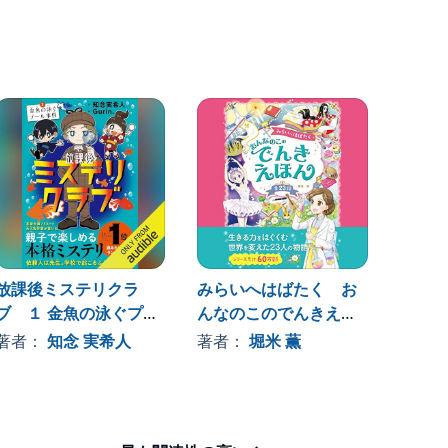
放課後ミステリクラ
みらいへはばたく お
ささき
ブ １ 金魚の泳ぐプー
んなのこのでんきえほ
クサイ
ル事件
ん
その他
著者：
知念 実希人
著者：
堀米 薫
著者