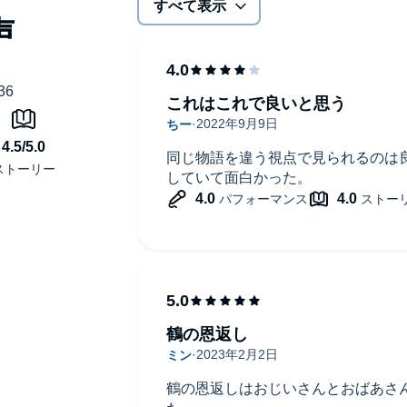
すべて表示
しまった大人にこそ、この本の「ちょっとちがう読み解
書かれているのは、ふつうとは違う角度から考えるための
だとは限りません。 大切なのは、自分の頭で考えて、自分
っかけになってくれます。 子どもと一緒に読んで、それぞ
スの悲しい過去や、シナモンの成長していく姿など、スト
これはこれで良いと思う
n Japan by Ascom Inc. (P). MEDIA DO Co.,Ltd.
同じ物語を違う視点で見られるのは
していて面白かった。
鶴の恩返し
鶴の恩返しはおじいさんとおばあさ