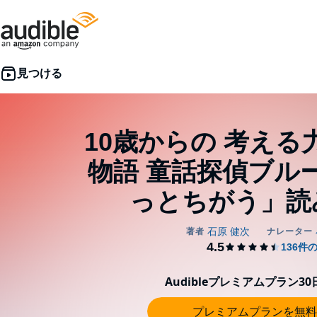
10歳からの 考える
物語 童話探偵ブル
っとちがう」読
Audibleプレミアムプラン3
プレミアムプランを無料