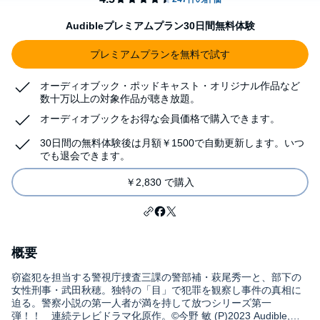
Audibleプレミアムプラン30日間無料体験
プレミアムプランを無料で試す
オーディオブック・ポッドキャスト・オリジナル作品など
数十万以上の対象作品が聴き放題。
オーディオブックをお得な会員価格で購入できます。
30日間の無料体験後は月額￥1500で自動更新します。いつ
でも退会できます。
￥2,830 で購入
概要
窃盗犯を担当する警視庁捜査三課の警部補・萩尾秀一と、部下の
女性刑事・武田秋穂。独特の「目」で犯罪を観察し事件の真相に
迫る。警察小説の第一人者が満を持して放つシリーズ第一
弾！！ 連続テレビドラマ化原作。©今野 敏 (P)2023 Audible,