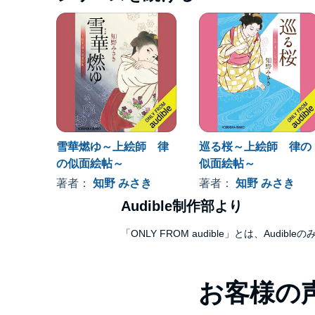
雪華燃ゆ～上絵師 律
巡る桜～上絵師 律の
の似面絵帖～
似面絵帖～
著者：
知野 みさき
著者：
知野 みさき
Audible制作部より
「ONLY FROM audible」とは、A