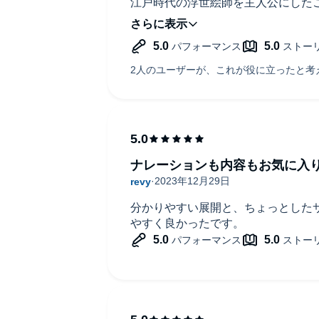
江戸時代の浮世絵師を主人公にした
主人公の律は、絵師としての腕を活
に巻き込まれたり、謎を解いたりし
な組み合わせが、なんとも心地よい
この作品の何が面白いって、律が女
江戸時代って、まだまだ男尊女卑が
で彼女が男たちに負けずに立ち向か
りと強さ、そして繊細さが、物語を
ナレーションも内容もお気に入
す。律が描く似顔絵が、ただの絵じ
ていう設定も面白い。彼女の絵には
秘密が浮かび上がってくるんです。
分かりやすい展開と、ちょっとした
いく流れは、毎回ワクワクさせられ
やすく良かったです。
で、ナレーションを担当する岸本百
江戸時代の情景が、彼女の柔らかい
す。律の強さや迷い、事件に巻き込
本さんの語りによってリアルに感じ