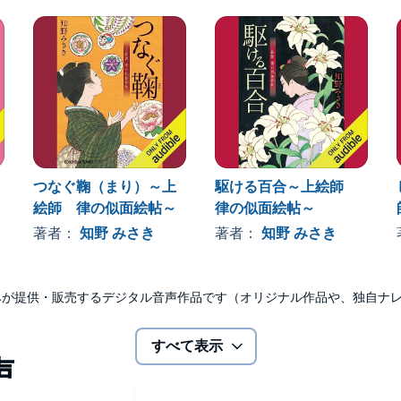
つなぐ鞠（まり）～上
駆ける百合～上絵師
絵師 律の似面絵帖～
律の似面絵帖～
著者：
知野 みさき
著者：
知野 みさき
udibleのみが提供・販売するデジタル音声作品です（オリジナル作品や、独自
すべて表示