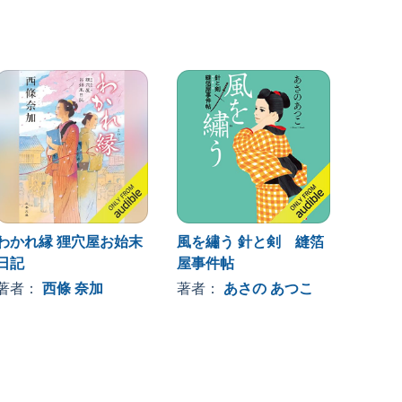
わかれ縁 狸穴屋お始末
風を繡う 針と剣 縫箔
ほかほ
日記
屋事件帖
屋ぜん
著者：
西條 奈加
著者：
あさの あつこ
著者