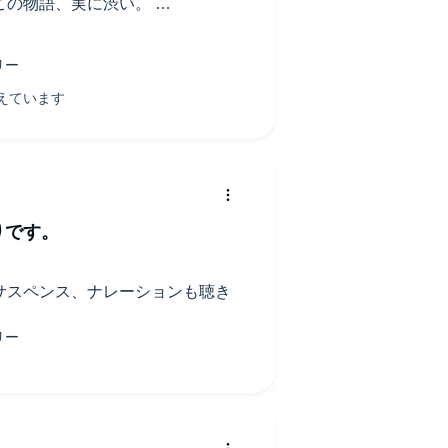
この物語、実に渋い。
かして似顔絵を描きながら、事件
ていく。浮世絵と推理小説の絶妙
作品です。
性の絵師だってところ。
強かった時代ですけど、そんな中
っていく姿が痛快。彼女の持つ誇
通じてじわじわと伝わってきま
りです。
ゃなくて「人の本質」を捉えるっ
、描かれた人物の隠された思いや
その絵が、事件解決の鍵になって
サスペンス、ナレーションも聴き
ます。
恵さんがまた素晴らしい。
声で鮮やかに浮かび上がるんで
まれていく中での心の葛藤が、岸
られる。岸本さんのナレーション