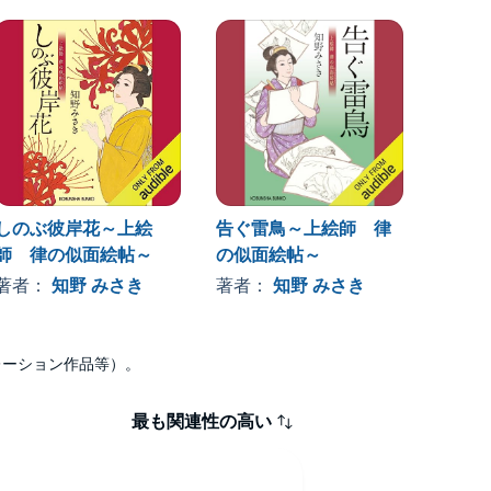
しのぶ彼岸花～上絵
告ぐ雷鳥～上絵師 律
結ぶ菊
師 律の似面絵帖～
の似面絵帖～
面絵帖
著者：
知野 みさき
著者：
知野 みさき
著者
ナレーション作品等）。
最も関連性の高い