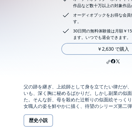
作品など数十万以上の対象作品
オーディオブックをお得な会員
す。
30日間の無料体験後は月額￥15
ます。いつでも退会できます。
￥2,630 で購入
父の跡を継ぎ、上絵師として身を立てたい律だが、
いも、深く胸に秘めるばかりだ。しかし副業の似面
た。そんな折、母を殺めた辻斬りの似面絵そっくり
女職人の姿を鮮やかに描く、待望のシリーズ第二弾。©Misaki Ch
歴史小説