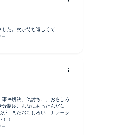
聞いていて安心感があるんですよ
添えていて、特に感情が揺れ動く
ています。
ました。次が待ち遠しくて
ちの暮らしぶりが、ディテール豊
。聞いているだけで、まるでタイ
れます。浮世絵がどのように作ら
たちの技術、そんなところまでし
嬉しい要素も盛り込まれていま
ら、静かでじっくりとした展開が
分、人物同士のやりとりや心の機
、事件解決、仇討ち、、おもしろ
、聞いていると、いつの間にか江
身分制度こんなにあったんだな
に謎を追っているような感覚に。
のが、またおもしろい。ナレーシ
の複雑さが魅力なので、耳で聞く
い！！
。