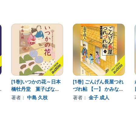
[1巻]いつかの花～日本
[1巻] ごんげん長屋つれ
橋牡丹堂 菓子ばなし
づれ帖 【一】 かみなり
～
お勝
著者：
中島 久枝
著者：
金子 成人