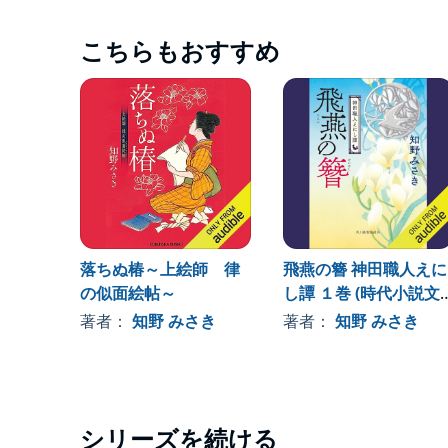
こちらもおすすめ
落ちぬ椿～上絵師 律
飛燕の簪 神田職人えに
の似面絵帖～
し譚 １巻 (時代小説文
庫)
著者：
知野 みさき
著者：
知野 みさき
シリーズを続ける