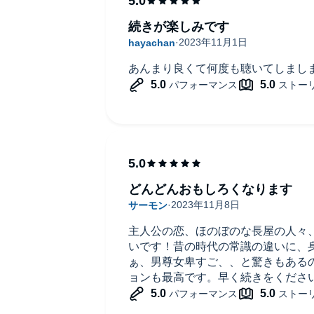
って、優しさの中にも芯があって、
続きが楽しみです
ね。彼女の声が物語全体に温かさを
シーンでは、その力が強く発揮され
あんまり良くて何度も聴いてしまし
さらに、江戸の町並みや浮世絵師た
かに描かれているのもポイント高い
ムスリップしたかのような感覚に浸
れるか、その背景にある文化や職人
っかりと描かれていて、歴史好きに
す。
この物語は、ミステリーでありなが
どんどんおもしろくなります
特徴。
アクション満載ではないけど、その
主人公の恋、ほのぼのな長屋の人々
微が丁寧に描かれています。だから
いです！昔の時代の常識の違いに、
戸の街並みに溶け込んで、律と一緒
ぁ、男尊女卑すご、、と驚きもある
特に、細やかな感情描写や人間関係
ョンも最高です。早く続きをくださ
とその繊細さがより一層際立ちます