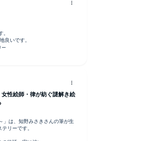
！
す。
心地良いです。
！女性絵師・律が紡ぐ謎解き絵
る
帖～」は、知野みさきさんの筆が生
ステリーです。