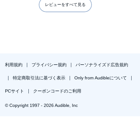
ナレーションを担当する岸本百恵さんの声は、物語の雰囲気
レビューをすべて見る
にぴったりで、江戸の情景や登場人物の感情を豊かに表現し
ています。彼女の声が物語にさらに深みを加え、聴く者を一
層引き込んでくれます。
シリーズ全体を通して、知野みさきは人間ドラマと江戸の情
景を巧みに交え、時には切なく、時にはユーモラスに描きま
す。登場人物たちが抱える葛藤や恋愛模様は、現代にも通じ
る普遍的なテーマであり、過去と今がうまく融合していま
す。第九弾でもその魅力は健在です。
本作の特徴的な点は、物語が非常に人間味にあふれていて、
利用規約
プライバシー規約
パーソナライズド広告規約
登場人物たちがそれぞれに悩み、苦しみながらも成長してい
く姿が描かれているところです。江戸時代の背景をしっかり
特定商取引法に基づく表示
Only from Audibleについて
と感じさせつつも、登場人物の心情には共感できる部分が多
く、時代を超えて感動を呼び起こします。
PCサイト
クーポンコードのご利用
まとめると、知野みさきの作品は、歴史的背景をしっかりと
描きながらも、普遍的なテーマである愛や成長を丁寧に表現
© Copyright 1997 - 2026 Audible, Inc
している一作です。シリーズ初心者にもおすすめできる作品
ですし、江戸時代の女性たちの生き様を知ることができる貴
重な機会とも言えます。
プレミアムプランを無料で試す
ぜひ一聴あれ。