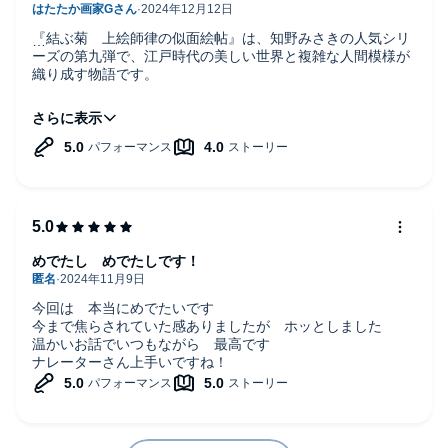
『結ぶ菊 上絵師律の似面絵帖』は、知野みさきの人気シリ
ーズの第九弾で、江戸時代の美しい世界と複雑な人間模様が
織り成す物語です。
律という上絵師が、女性でありながら自分の力で生き抜く姿
が描かれ、彼女の周囲でさまざまな恋愛やドラマが展開しま
す。
物語の中心には、裕福な後家である千代が登場します。彼女
は一見、普通の女性に見えるかもしれませんが、女郎を身請
けするという異色の行動に出ます。千代とともに吉原に足を
運んだ律は、女郎の足抜き騒ぎに巻き込まれ、思わぬ事件に
遭遇します。千代との絡みも物語に緊張感をもたらし、ただ
めでたし めでたしです！
の恋愛話にとどまらず、ドラマ性を強く感じさせます。
また、料亭・尾上の娘である綾乃も登場し、彼女の縁談や、
今回は 本当にめでたいです
粋人の雪永、律の長年の想い人である千恵との関係も描かれ
今まで焦らされていた感ありましたが ホッとしました
ます。これらのキャラクターたちは、恋愛や感情が交錯する
温かいお話でいつもながら 最高です
中で成長し、対立や調和を生み出しながら物語が進んでいき
ナレーターさん上手いですね！
ます。律を取り巻く人物たちの心の動きがとても丁寧に描か
れており、読者はどのキャラクターにも感情移入しやすいで
す。